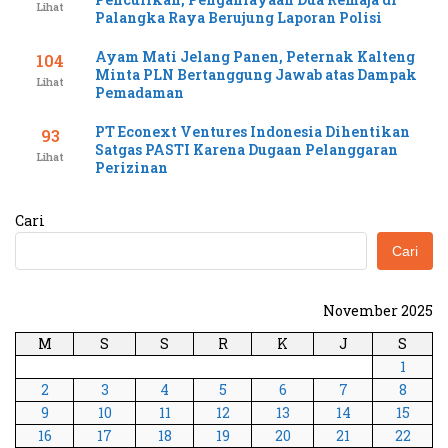
Lihat
Palangka Raya Berujung Laporan Polisi
Ayam Mati Jelang Panen, Peternak Kalteng
104
Minta PLN Bertanggung Jawab atas Dampak
Lihat
Pemadaman
PT Econext Ventures Indonesia Dihentikan
93
Satgas PASTI Karena Dugaan Pelanggaran
Lihat
Perizinan
Cari
Cari
November 2025
M
S
S
R
K
J
S
1
2
3
4
5
6
7
8
9
10
11
12
13
14
15
16
17
18
19
20
21
22