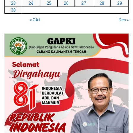
23
24
25
26
27
28
29
30
« Okt
Des »