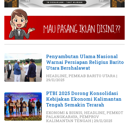
Penyambutan Ulama Nasional
Warnai Persiapan Religius Barito
Utara Bershalawat
HEADLINE
,
PEMKAB BARITO UTARA
|
29/11/2025
PTBI 2025 Dorong Konsolidasi
Kebijakan Ekonomi Kalimantan
Tengah Semakin Terarah
EKONOMI & BISNIS
,
HEADLINE
,
PEMKOT
PALANGKARAYA
,
PEMPROV
KALIMANTAN TENGAH
|
29/11/2025