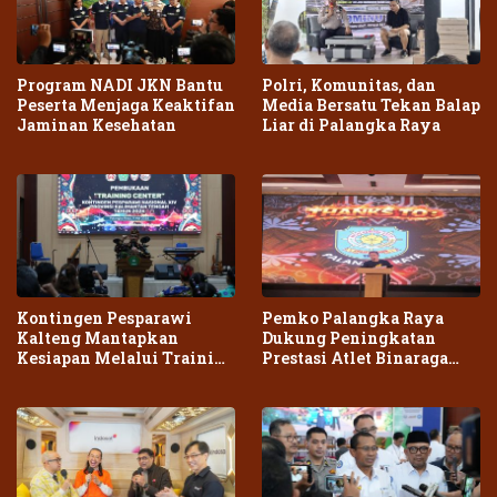
Program NADI JKN Bantu
Polri, Komunitas, dan
Peserta Menjaga Keaktifan
Media Bersatu Tekan Balap
Jaminan Kesehatan
Liar di Palangka Raya
Kontingen Pesparawi
Pemko Palangka Raya
Kalteng Mantapkan
Dukung Peningkatan
Kesiapan Melalui Training
Prestasi Atlet Binaraga
Center Terpadu
Daerah