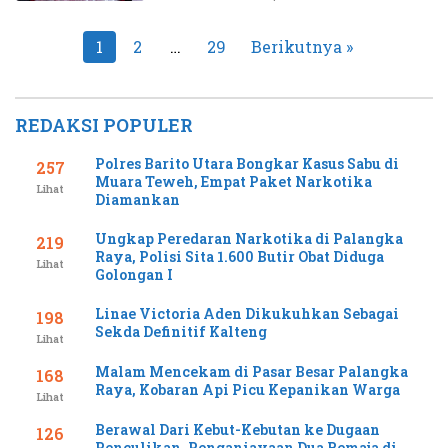
Paginasi
1
2
…
29
Berikutnya »
pos
REDAKSI POPULER
Polres Barito Utara Bongkar Kasus Sabu di
257
Muara Teweh, Empat Paket Narkotika
Lihat
Diamankan
Ungkap Peredaran Narkotika di Palangka
219
Raya, Polisi Sita 1.600 Butir Obat Diduga
Lihat
Golongan I
Linae Victoria Aden Dikukuhkan Sebagai
198
Sekda Definitif Kalteng
Lihat
Malam Mencekam di Pasar Besar Palangka
168
Raya, Kobaran Api Picu Kepanikan Warga
Lihat
Berawal Dari Kebut-Kebutan ke Dugaan
126
Penculikan, Penganiayaan Dua Remaja di