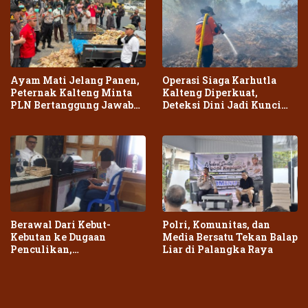
Ayam Mati Jelang Panen,
Operasi Siaga Karhutla
Peternak Kalteng Minta
Kalteng Diperkuat,
PLN Bertanggung Jawab
Deteksi Dini Jadi Kunci
atas Dampak Pemadaman
Cegah Kebakaran Meluas
Berawal Dari Kebut-
Polri, Komunitas, dan
Kebutan ke Dugaan
Media Bersatu Tekan Balap
Penculikan,
Liar di Palangka Raya
Penganiayaan Dua Remaja
di Palangka Raya Berujung
Laporan Polisi