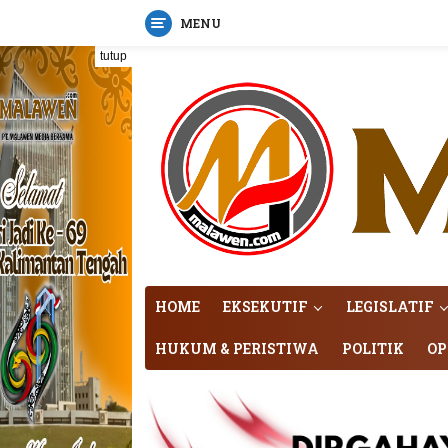
MENU
Langsung
tutup
ke
konten
HOME
EKSEKUTIF
LEGISLATIF
HUKUM & PERISTIWA
POLITIK
OP