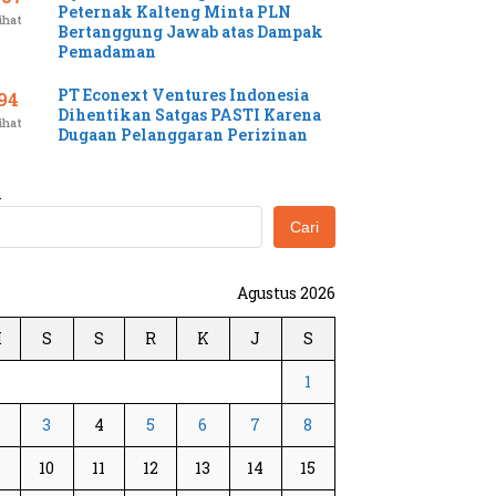
Peternak Kalteng Minta PLN
ihat
Bertanggung Jawab atas Dampak
Pemadaman
PT Econext Ventures Indonesia
94
Dihentikan Satgas PASTI Karena
ihat
Dugaan Pelanggaran Perizinan
i
Cari
Agustus 2026
M
S
S
R
K
J
S
1
3
4
5
6
7
8
10
11
12
13
14
15