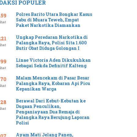
DAKSI POPULER
Polres Barito Utara Bongkar Kasus
259
Sabu di Muara Teweh, Empat
ihat
Paket Narkotika Diamankan
Ungkap Peredaran Narkotika di
221
Palangka Raya, Polisi Sita 1.600
ihat
Butir Obat Diduga Golongan I
Linae Victoria Aden Dikukuhkan
199
Sebagai Sekda Definitif Kalteng
ihat
Malam Mencekam di Pasar Besar
170
Palangka Raya, Kobaran Api Picu
ihat
Kepanikan Warga
Berawal Dari Kebut-Kebutan ke
128
Dugaan Penculikan,
ihat
Penganiayaan Dua Remaja di
Palangka Raya Berujung Laporan
Polisi
Ayam Mati Jelang Panen,
107