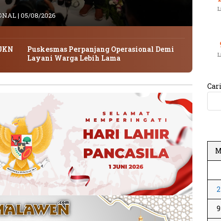
L
ONAL
|
05/08/2026
 JKN
Puskesmas Perpanjang Operasional Demi
L
Layani Warga Lebih Lama
Car
2
9