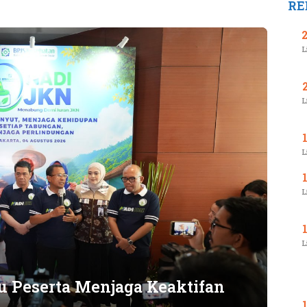
RE
L
L
L
L
L
 Peserta Menjaga Keaktifan