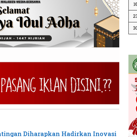
1
2
3
atingan Diharapkan Hadirkan Inovasi