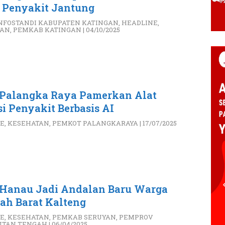
 Penyakit Jantung
NFOSTANDI KABUPATEN KATINGAN
,
HEADLINE
,
TAN
,
PEMKAB KATINGAN
|
04/10/2025
Palangka Raya Pamerkan Alat
i Penyakit Berbasis AI
E
,
KESEHATAN
,
PEMKOT PALANGKARAYA
|
17/07/2025
Hanau Jadi Andalan Baru Warga
ah Barat Kalteng
E
,
KESEHATAN
,
PEMKAB SERUYAN
,
PEMPROV
NTAN TENGAH
|
06/04/2025