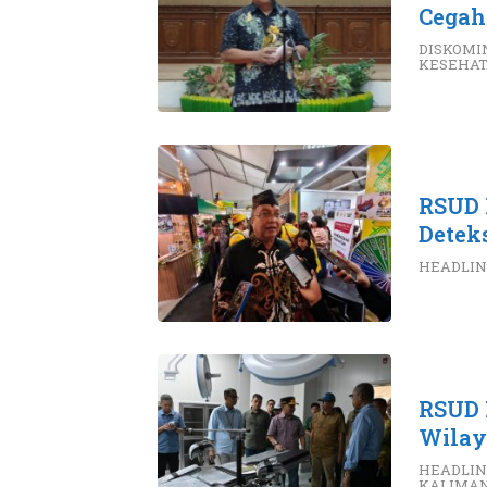
Cegah
DISKOMI
KESEHA
RSUD 
Deteks
HEADLIN
RSUD 
Wilay
HEADLIN
KALIMA