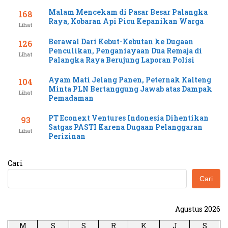
Malam Mencekam di Pasar Besar Palangka
168
Raya, Kobaran Api Picu Kepanikan Warga
Lihat
Berawal Dari Kebut-Kebutan ke Dugaan
126
Penculikan, Penganiayaan Dua Remaja di
Lihat
Palangka Raya Berujung Laporan Polisi
Ayam Mati Jelang Panen, Peternak Kalteng
104
Minta PLN Bertanggung Jawab atas Dampak
Lihat
Pemadaman
PT Econext Ventures Indonesia Dihentikan
93
Satgas PASTI Karena Dugaan Pelanggaran
Lihat
Perizinan
Cari
Cari
Agustus 2026
M
S
S
R
K
J
S