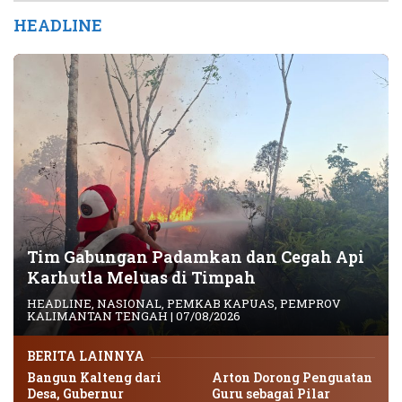
HEADLINE
Tim Gabungan Padamkan dan Cegah Api
Karhutla Meluas di Timpah
HEADLINE
,
NASIONAL
,
PEMKAB KAPUAS
,
PEMPROV
KALIMANTAN TENGAH
|
07/08/2026
BERITA LAINNYA
Bangun Kalteng dari
Arton Dorong Penguatan
Desa, Gubernur
Guru sebagai Pilar