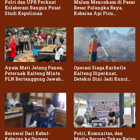
Polri dan UPR Perkuat
Malam Mencekam di Pasar
Kolaborasi Bangun Pusat
Besar Palangka Raya,
Studi Kepolisian
Kobaran Api Picu
Kepanikan Warga
Ayam Mati Jelang Panen,
Operasi Siaga Karhutla
Peternak Kalteng Minta
Kalteng Diperkuat,
PLN Bertanggung Jawab
Deteksi Dini Jadi Kunci
atas Dampak Pemadaman
Cegah Kebakaran Meluas
Berawal Dari Kebut-
Polri, Komunitas, dan
Kebutan ke Dugaan
Media Bersatu Tekan Balap