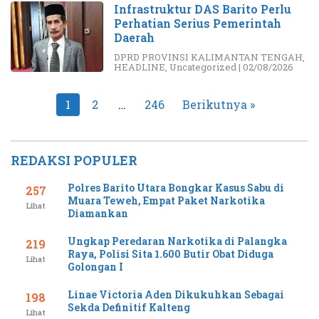
Infrastruktur DAS Barito Perlu
Perhatian Serius Pemerintah
Daerah
DPRD PROVINSI KALIMANTAN TENGAH
,
HEADLINE
,
Uncategorized
|
02/08/2026
Paginasi
1
2
…
246
Berikutnya »
pos
REDAKSI POPULER
Polres Barito Utara Bongkar Kasus Sabu di
257
Muara Teweh, Empat Paket Narkotika
Lihat
Diamankan
Ungkap Peredaran Narkotika di Palangka
219
Raya, Polisi Sita 1.600 Butir Obat Diduga
Lihat
Golongan I
Linae Victoria Aden Dikukuhkan Sebagai
198
Sekda Definitif Kalteng
Lihat