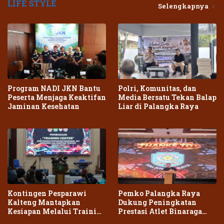
LIFE STYLE
Selengkapnya
Program NADI JKN Bantu
Polri, Komunitas, dan
Peserta Menjaga Keaktifan
Media Bersatu Tekan Balap
Jaminan Kesehatan
Liar di Palangka Raya
Kontingen Pesparawi
Pemko Palangka Raya
Kalteng Mantapkan
Dukung Peningkatan
Kesiapan Melalui Training
Prestasi Atlet Binaraga
Center Terpadu
Daerah