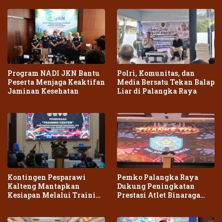
Program NADI JKN Bantu
Polri, Komunitas, dan
Peserta Menjaga Keaktifan
Media Bersatu Tekan Balap
Jaminan Kesehatan
Liar di Palangka Raya
Kontingen Pesparawi
Pemko Palangka Raya
Kalteng Mantapkan
Dukung Peningkatan
Kesiapan Melalui Training
Prestasi Atlet Binaraga
Center Terpadu
Daerah