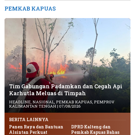
PEMKAB KAPUAS
Tim Gabungan Padamkan dan Cegah Api
Karhutla Meluas di Timpah
HEADLINE
,
NASIONAL
,
PEMKAB KAPUAS
,
PEMPROV
KALIMANTAN TENGAH
|
07/08/2026
BERITA LAINNYA
Panen Raya dan Bantuan
DPRD Kalteng dan
Alsintan Perkuat
Pemkab Kapuas Bahas