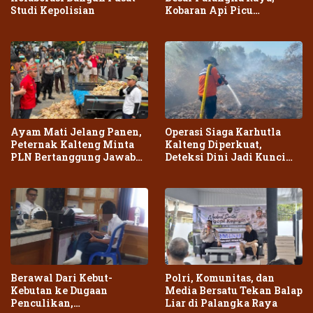
Studi Kepolisian
Kobaran Api Picu
Kepanikan Warga
Ayam Mati Jelang Panen,
Operasi Siaga Karhutla
Peternak Kalteng Minta
Kalteng Diperkuat,
PLN Bertanggung Jawab
Deteksi Dini Jadi Kunci
atas Dampak Pemadaman
Cegah Kebakaran Meluas
Berawal Dari Kebut-
Polri, Komunitas, dan
Kebutan ke Dugaan
Media Bersatu Tekan Balap
Penculikan,
Liar di Palangka Raya