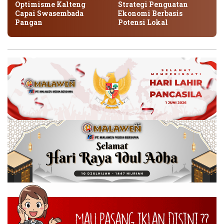
Optimisme Kalteng
Strategi Penguatan
Capai Swasembada
Ekonomi Berbasis
Pangan
Potensi Lokal