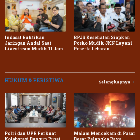
Indosat Buktikan
BPJS Kesehatan Siapkan
Jaringan Andal Saat
Posko Mudik JKN Layani
Livestream Mudik 11 Jam
Peserta Lebaran
HUKUM & PERISTIWA
Selengkapnya
Polri dan UPR Perkuat
Malam Mencekam di Pasar
Kolaborasi Bangun Pusat
Besar Palangka Raya,