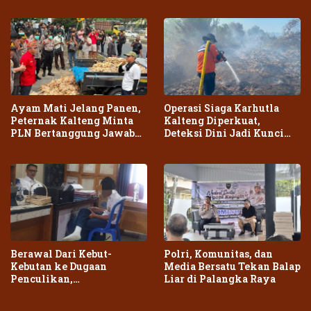
Ayam Mati Jelang Panen,
Operasi Siaga Karhutla
Peternak Kalteng Minta
Kalteng Diperkuat,
PLN Bertanggung Jawab
Deteksi Dini Jadi Kunci
atas Dampak Pemadaman
Cegah Kebakaran Meluas
Berawal Dari Kebut-
Polri, Komunitas, dan
Kebutan ke Dugaan
Media Bersatu Tekan Balap
Penculikan,
Liar di Palangka Raya
Penganiayaan Dua Remaja
di Palangka Raya Berujung