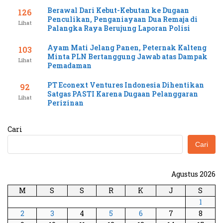
Berawal Dari Kebut-Kebutan ke Dugaan
126
Penculikan, Penganiayaan Dua Remaja di
Lihat
Palangka Raya Berujung Laporan Polisi
Ayam Mati Jelang Panen, Peternak Kalteng
103
Minta PLN Bertanggung Jawab atas Dampak
Lihat
Pemadaman
PT Econext Ventures Indonesia Dihentikan
92
Satgas PASTI Karena Dugaan Pelanggaran
Lihat
Perizinan
Cari
Cari
Agustus 2026
M
S
S
R
K
J
S
1
2
3
4
5
6
7
8