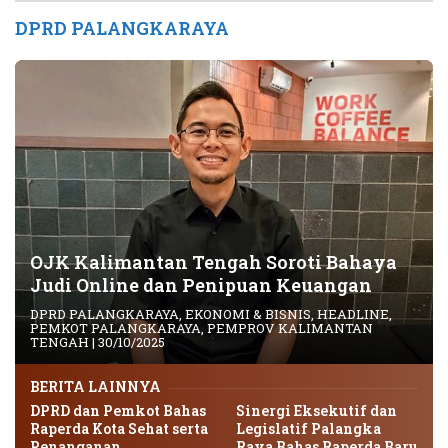
DPRD PALANGKARAYA
OJK Kalimantan Tengah Soroti Bahaya
Judi Online dan Penipuan Keuangan
DPRD PALANGKARAYA
,
EKONOMI & BISNIS
,
HEADLINE
,
PEMKOT PALANGKARAYA
,
PEMPROV KALIMANTAN
TENGAH
|
30/10/2025
BERITA LAINNYA
DPRD dan Pemkot Bahas
Sinergi Eksekutif dan
Raperda Kota Sehat serta
Legislatif Palangka
Penanganan
Raya Bahas Raperda Baru