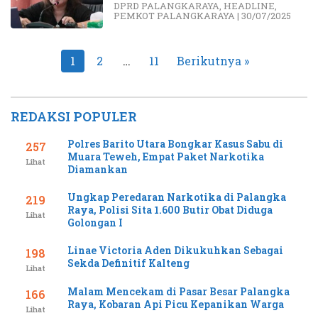
DPRD PALANGKARAYA
,
HEADLINE
,
PEMKOT PALANGKARAYA
|
30/07/2025
Paginasi
1
2
…
11
Berikutnya »
pos
REDAKSI POPULER
Polres Barito Utara Bongkar Kasus Sabu di
257
Muara Teweh, Empat Paket Narkotika
Lihat
Diamankan
Ungkap Peredaran Narkotika di Palangka
219
Raya, Polisi Sita 1.600 Butir Obat Diduga
Lihat
Golongan I
Linae Victoria Aden Dikukuhkan Sebagai
198
Sekda Definitif Kalteng
Lihat
Malam Mencekam di Pasar Besar Palangka
166
Raya, Kobaran Api Picu Kepanikan Warga
Lihat