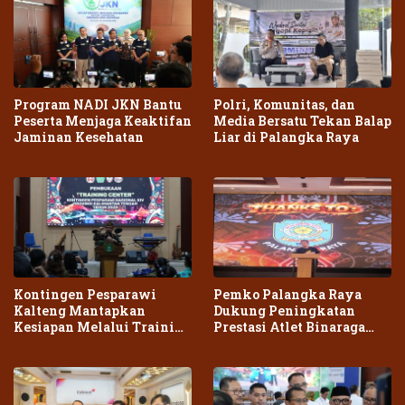
Program NADI JKN Bantu
Polri, Komunitas, dan
Peserta Menjaga Keaktifan
Media Bersatu Tekan Balap
Jaminan Kesehatan
Liar di Palangka Raya
Kontingen Pesparawi
Pemko Palangka Raya
Kalteng Mantapkan
Dukung Peningkatan
Kesiapan Melalui Training
Prestasi Atlet Binaraga
Center Terpadu
Daerah