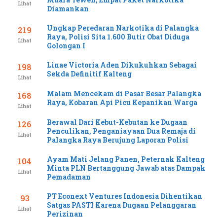
Lihat
Diamankan
Ungkap Peredaran Narkotika di Palangka
219
Raya, Polisi Sita 1.600 Butir Obat Diduga
Lihat
Golongan I
Linae Victoria Aden Dikukuhkan Sebagai
198
Sekda Definitif Kalteng
Lihat
Malam Mencekam di Pasar Besar Palangka
168
Raya, Kobaran Api Picu Kepanikan Warga
Lihat
Berawal Dari Kebut-Kebutan ke Dugaan
126
Penculikan, Penganiayaan Dua Remaja di
Lihat
Palangka Raya Berujung Laporan Polisi
Ayam Mati Jelang Panen, Peternak Kalteng
104
Minta PLN Bertanggung Jawab atas Dampak
Lihat
Pemadaman
PT Econext Ventures Indonesia Dihentikan
93
Satgas PASTI Karena Dugaan Pelanggaran
Lihat
Perizinan