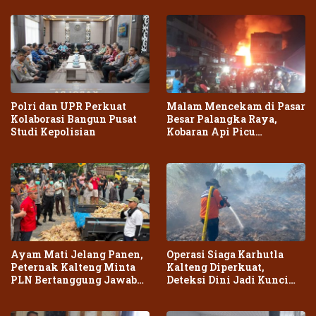
Polri dan UPR Perkuat
Malam Mencekam di Pasar
Kolaborasi Bangun Pusat
Besar Palangka Raya,
Studi Kepolisian
Kobaran Api Picu
Kepanikan Warga
Ayam Mati Jelang Panen,
Operasi Siaga Karhutla
Peternak Kalteng Minta
Kalteng Diperkuat,
PLN Bertanggung Jawab
Deteksi Dini Jadi Kunci
atas Dampak Pemadaman
Cegah Kebakaran Meluas