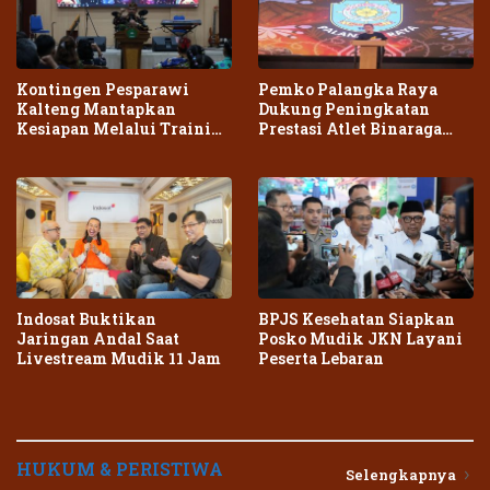
Kontingen Pesparawi
Pemko Palangka Raya
Kalteng Mantapkan
Dukung Peningkatan
Kesiapan Melalui Training
Prestasi Atlet Binaraga
Center Terpadu
Daerah
Indosat Buktikan
BPJS Kesehatan Siapkan
Jaringan Andal Saat
Posko Mudik JKN Layani
Livestream Mudik 11 Jam
Peserta Lebaran
HUKUM & PERISTIWA
Selengkapnya