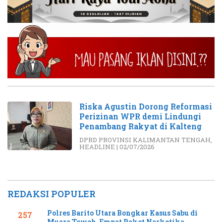
Riska Agustin Dorong Reformasi
Perizinan WPR demi Lindungi
Penambang Rakyat di Kalteng
DPRD PROVINSI KALIMANTAN TENGAH
,
HEADLINE
|
02/07/2026
REDAKSI POPULER
Polres Barito Utara Bongkar Kasus Sabu di
257
Muara Teweh, Empat Paket Narkotika