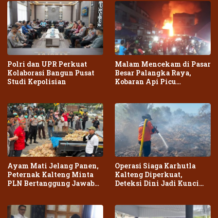
Polri dan UPR Perkuat
Malam Mencekam di Pasar
Kolaborasi Bangun Pusat
Besar Palangka Raya,
Studi Kepolisian
Kobaran Api Picu
Kepanikan Warga
Ayam Mati Jelang Panen,
Operasi Siaga Karhutla
Peternak Kalteng Minta
Kalteng Diperkuat,
PLN Bertanggung Jawab
Deteksi Dini Jadi Kunci
atas Dampak Pemadaman
Cegah Kebakaran Meluas