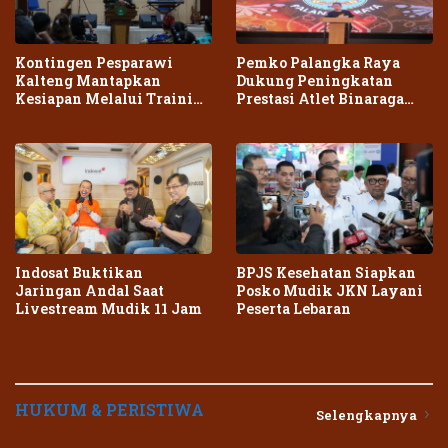
Kontingen Pesparawi
Pemko Palangka Raya
Kalteng Mantapkan
Dukung Peningkatan
Kesiapan Melalui Training
Prestasi Atlet Binaraga
Center Terpadu
Daerah
Indosat Buktikan
BPJS Kesehatan Siapkan
Jaringan Andal Saat
Posko Mudik JKN Layani
Livestream Mudik 11 Jam
Peserta Lebaran
HUKUM & PERISTIWA
Selengkapnya