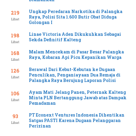
Ungkap Peredaran Narkotika di Palangka
219
Raya, Polisi Sita 1.600 Butir Obat Diduga
Lihat
Golongan I
Linae Victoria Aden Dikukuhkan Sebagai
198
Sekda Definitif Kalteng
Lihat
Malam Mencekam di Pasar Besar Palangka
168
Raya, Kobaran Api Picu Kepanikan Warga
Lihat
Berawal Dari Kebut-Kebutan ke Dugaan
126
Penculikan, Penganiayaan Dua Remaja di
Lihat
Palangka Raya Berujung Laporan Polisi
Ayam Mati Jelang Panen, Peternak Kalteng
106
Minta PLN Bertanggung Jawab atas Dampak
Lihat
Pemadaman
PT Econext Ventures Indonesia Dihentikan
93
Satgas PASTI Karena Dugaan Pelanggaran
Lihat
Perizinan