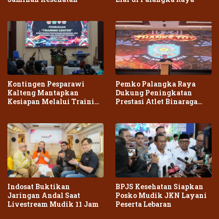
Kontingen Pesparawi
Pemko Palangka Raya
Kalteng Mantapkan
Dukung Peningkatan
Kesiapan Melalui Training
Prestasi Atlet Binaraga
Center Terpadu
Daerah
Indosat Buktikan
BPJS Kesehatan Siapkan
Jaringan Andal Saat
Posko Mudik JKN Layani
Livestream Mudik 11 Jam
Peserta Lebaran