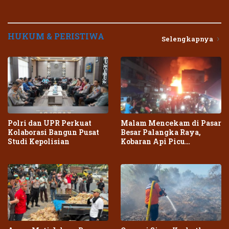
HUKUM & PERISTIWA
Selengkapnya
Polri dan UPR Perkuat
Malam Mencekam di Pasar
Kolaborasi Bangun Pusat
Besar Palangka Raya,
Studi Kepolisian
Kobaran Api Picu
Kepanikan Warga