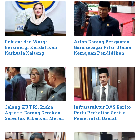
Petugas dan Warga
Arton Dorong Penguatan
Bersinergi Kendalikan
Guru sebagai Pilar Utama
Karhutla Kalteng
Kemajuan Pendidikan
Kalteng
Jelang HUT RI, Riska
Infrastruktur DAS Barito
Agustin Dorong Gerakan
Perlu Perhatian Serius
Serentak Kibarkan Merah
Pemerintah Daerah
Putih di Kalteng