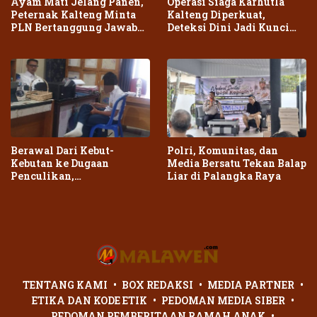
Ayam Mati Jelang Panen,
Operasi Siaga Karhutla
Peternak Kalteng Minta
Kalteng Diperkuat,
PLN Bertanggung Jawab
Deteksi Dini Jadi Kunci
atas Dampak Pemadaman
Cegah Kebakaran Meluas
Berawal Dari Kebut-
Polri, Komunitas, dan
Kebutan ke Dugaan
Media Bersatu Tekan Balap
Penculikan,
Liar di Palangka Raya
Penganiayaan Dua Remaja
di Palangka Raya Berujung
Laporan Polisi
TENTANG KAMI
BOX REDAKSI
MEDIA PARTNER
ETIKA DAN KODE ETIK
PEDOMAN MEDIA SIBER
PEDOMAN PEMBERITAAN RAMAH ANAK