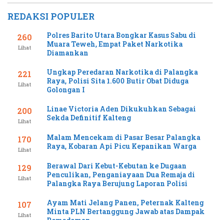
REDAKSI POPULER
Polres Barito Utara Bongkar Kasus Sabu di
260
Muara Teweh, Empat Paket Narkotika
Lihat
Diamankan
Ungkap Peredaran Narkotika di Palangka
221
Raya, Polisi Sita 1.600 Butir Obat Diduga
Lihat
Golongan I
Linae Victoria Aden Dikukuhkan Sebagai
200
Sekda Definitif Kalteng
Lihat
Malam Mencekam di Pasar Besar Palangka
170
Raya, Kobaran Api Picu Kepanikan Warga
Lihat
Berawal Dari Kebut-Kebutan ke Dugaan
129
Penculikan, Penganiayaan Dua Remaja di
Lihat
Palangka Raya Berujung Laporan Polisi
Ayam Mati Jelang Panen, Peternak Kalteng
107
Minta PLN Bertanggung Jawab atas Dampak
Lihat