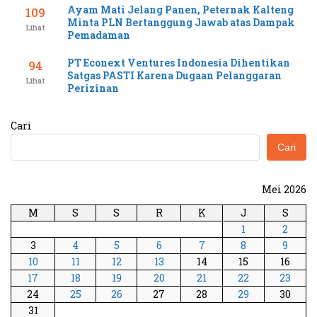
Ayam Mati Jelang Panen, Peternak Kalteng
109
Minta PLN Bertanggung Jawab atas Dampak
Lihat
Pemadaman
PT Econext Ventures Indonesia Dihentikan
94
Satgas PASTI Karena Dugaan Pelanggaran
Lihat
Perizinan
Cari
Cari
Mei 2026
M
S
S
R
K
J
S
1
2
3
4
5
6
7
8
9
10
11
12
13
14
15
16
17
18
19
20
21
22
23
24
25
26
27
28
29
30
31