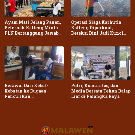
Ayam Mati Jelang Panen,
Operasi Siaga Karhutla
Peternak Kalteng Minta
Kalteng Diperkuat,
PLN Bertanggung Jawab
Deteksi Dini Jadi Kunci
atas Dampak Pemadaman
Cegah Kebakaran Meluas
Berawal Dari Kebut-
Polri, Komunitas, dan
Kebutan ke Dugaan
Media Bersatu Tekan Balap
Penculikan,
Liar di Palangka Raya
Penganiayaan Dua Remaja
di Palangka Raya Berujung
Laporan Polisi