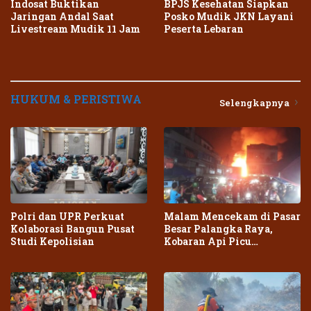
Indosat Buktikan
BPJS Kesehatan Siapkan
Jaringan Andal Saat
Posko Mudik JKN Layani
Livestream Mudik 11 Jam
Peserta Lebaran
HUKUM & PERISTIWA
Selengkapnya
Polri dan UPR Perkuat
Malam Mencekam di Pasar
Kolaborasi Bangun Pusat
Besar Palangka Raya,
Studi Kepolisian
Kobaran Api Picu
Kepanikan Warga