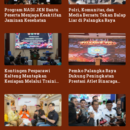
Program NADI JKN Bantu
Polri, Komunitas, dan
Peserta Menjaga Keaktifan
Media Bersatu Tekan Balap
Jaminan Kesehatan
Liar di Palangka Raya
Kontingen Pesparawi
Pemko Palangka Raya
Kalteng Mantapkan
Dukung Peningkatan
Kesiapan Melalui Training
Prestasi Atlet Binaraga
Center Terpadu
Daerah