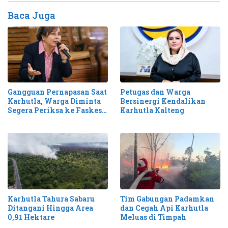
Baca Juga
Gangguan Pernapasan Saat
Petugas dan Warga
Karhutla, Warga Diminta
Bersinergi Kendalikan
Segera Periksa ke Faskes
Karhutla Kalteng
Terdekat
Karhutla Tahura Sabaru
Tim Gabungan Padamkan
Ditangani Hingga Area
dan Cegah Api Karhutla
0,91 Hektare
Meluas di Timpah