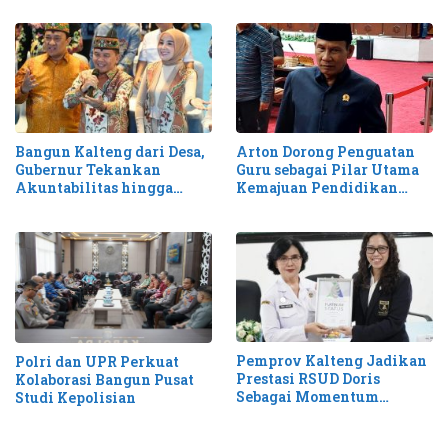
Bangun Kalteng dari Desa,
Arton Dorong Penguatan
Gubernur Tekankan
Guru sebagai Pilar Utama
Akuntabilitas hingga
Kemajuan Pendidikan
Antisipasi Karhutla
Kalteng
Pemprov Kalteng Jadikan
Polri dan UPR Perkuat
Prestasi RSUD Doris
Kolaborasi Bangun Pusat
Sebagai Momentum
Studi Kepolisian
Perluas Layanan Stroke