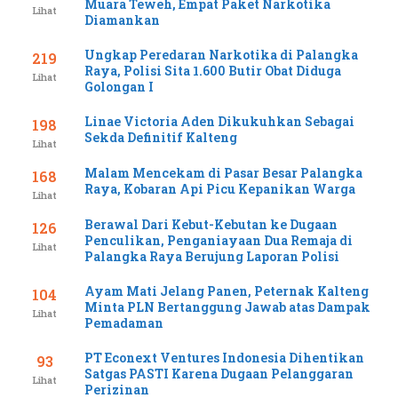
Muara Teweh, Empat Paket Narkotika
Lihat
Diamankan
Ungkap Peredaran Narkotika di Palangka
219
Raya, Polisi Sita 1.600 Butir Obat Diduga
Lihat
Golongan I
Linae Victoria Aden Dikukuhkan Sebagai
198
Sekda Definitif Kalteng
Lihat
Malam Mencekam di Pasar Besar Palangka
168
Raya, Kobaran Api Picu Kepanikan Warga
Lihat
Berawal Dari Kebut-Kebutan ke Dugaan
126
Penculikan, Penganiayaan Dua Remaja di
Lihat
Palangka Raya Berujung Laporan Polisi
Ayam Mati Jelang Panen, Peternak Kalteng
104
Minta PLN Bertanggung Jawab atas Dampak
Lihat
Pemadaman
PT Econext Ventures Indonesia Dihentikan
93
Satgas PASTI Karena Dugaan Pelanggaran
Lihat
Perizinan