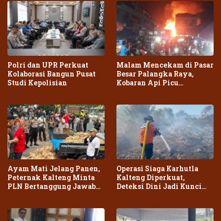
Polri dan UPR Perkuat
Malam Mencekam di Pasar
Kolaborasi Bangun Pusat
Besar Palangka Raya,
Studi Kepolisian
Kobaran Api Picu
Kepanikan Warga
Ayam Mati Jelang Panen,
Operasi Siaga Karhutla
Peternak Kalteng Minta
Kalteng Diperkuat,
PLN Bertanggung Jawab
Deteksi Dini Jadi Kunci
atas Dampak Pemadaman
Cegah Kebakaran Meluas