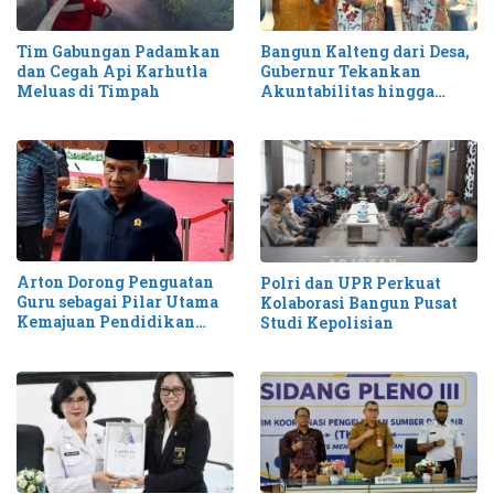
Tim Gabungan Padamkan
Bangun Kalteng dari Desa,
dan Cegah Api Karhutla
Gubernur Tekankan
Meluas di Timpah
Akuntabilitas hingga
Antisipasi Karhutla
Arton Dorong Penguatan
Polri dan UPR Perkuat
Guru sebagai Pilar Utama
Kolaborasi Bangun Pusat
Kemajuan Pendidikan
Studi Kepolisian
Kalteng