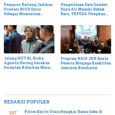
Pemprov Kalteng Jadikan
Pengelolaan Data Sumber
Prestasi RSUD Doris
Daya Air Masuki Babak
Sebagai Momentum
Baru, TKPSDA Tetapkan
Perluas Layanan Stroke
Matriks PSIH3
Jelang HUT RI, Riska
Program NADI JKN Bantu
Agustin Dorong Gerakan
Peserta Menjaga Keaktifan
Serentak Kibarkan Merah
Jaminan Kesehatan
Putih di Kalteng
REDAKSI POPULER
Polres Barito Utara Bongkar Kasus Sabu di
257