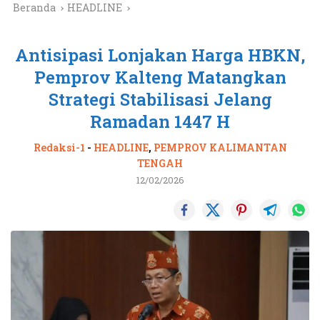
Beranda
HEADLINE
Antisipasi Lonjakan Harga HBKN,
Pemprov Kalteng Matangkan
Strategi Stabilisasi Jelang
Ramadan 1447 H
Redaksi-1
-
HEADLINE
,
PEMPROV KALIMANTAN
TENGAH
12/02/2026