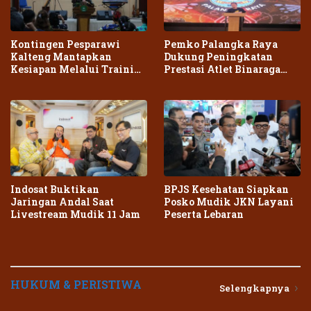
Kontingen Pesparawi
Pemko Palangka Raya
Kalteng Mantapkan
Dukung Peningkatan
Kesiapan Melalui Training
Prestasi Atlet Binaraga
Center Terpadu
Daerah
Indosat Buktikan
BPJS Kesehatan Siapkan
Jaringan Andal Saat
Posko Mudik JKN Layani
Livestream Mudik 11 Jam
Peserta Lebaran
HUKUM & PERISTIWA
Selengkapnya