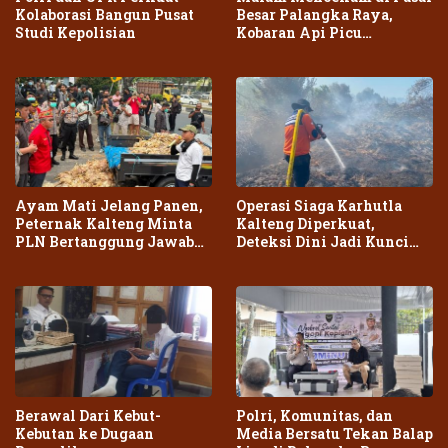
Kolaborasi Bangun Pusat
Besar Palangka Raya,
Studi Kepolisian
Kobaran Api Picu
Kepanikan Warga
Ayam Mati Jelang Panen,
Operasi Siaga Karhutla
Peternak Kalteng Minta
Kalteng Diperkuat,
PLN Bertanggung Jawab
Deteksi Dini Jadi Kunci
atas Dampak Pemadaman
Cegah Kebakaran Meluas
Berawal Dari Kebut-
Polri, Komunitas, dan
Kebutan ke Dugaan
Media Bersatu Tekan Balap