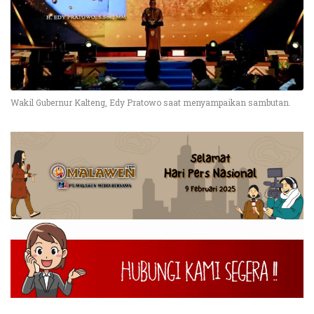
Wakil Gubernur Kalteng, Edy Pratowo saat menyampaikan sambutan.