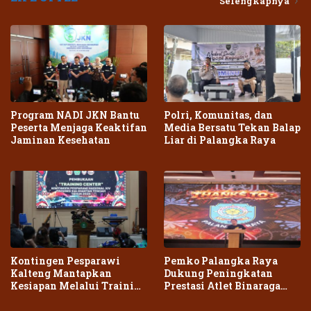
Selengkapnya
Program NADI JKN Bantu
Polri, Komunitas, dan
Peserta Menjaga Keaktifan
Media Bersatu Tekan Balap
Jaminan Kesehatan
Liar di Palangka Raya
Kontingen Pesparawi
Pemko Palangka Raya
Kalteng Mantapkan
Dukung Peningkatan
Kesiapan Melalui Training
Prestasi Atlet Binaraga
Center Terpadu
Daerah