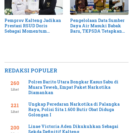
Pemprov Kalteng Jadikan
Pengelolaan Data Sumber
Prestasi RSUD Doris
Daya Air Masuki Babak
Sebagai Momentum
Baru, TKPSDA Tetapkan
Perluas Layanan Stroke
Matriks PSIH3
REDAKSI POPULER
Polres Barito Utara Bongkar Kasus Sabu di
260
Muara Teweh, Empat Paket Narkotika
Lihat
Diamankan
Ungkap Peredaran Narkotika di Palangka
221
Raya, Polisi Sita 1.600 Butir Obat Diduga
Lihat
Golongan I
Linae Victoria Aden Dikukuhkan Sebagai
200
Sekda Definitif Kalteng