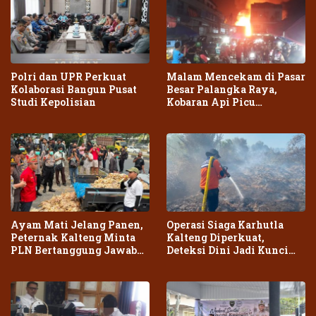
Polri dan UPR Perkuat
Malam Mencekam di Pasar
Kolaborasi Bangun Pusat
Besar Palangka Raya,
Studi Kepolisian
Kobaran Api Picu
Kepanikan Warga
Ayam Mati Jelang Panen,
Operasi Siaga Karhutla
Peternak Kalteng Minta
Kalteng Diperkuat,
PLN Bertanggung Jawab
Deteksi Dini Jadi Kunci
atas Dampak Pemadaman
Cegah Kebakaran Meluas