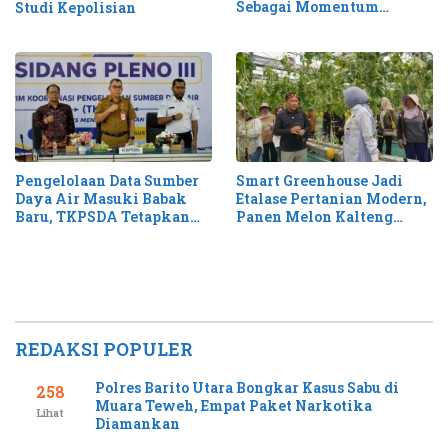
Sebagai Momentum
Studi Kepolisian
Perluas Layanan Stroke
Pengelolaan Data Sumber
Smart Greenhouse Jadi
Daya Air Masuki Babak
Etalase Pertanian Modern,
Baru, TKPSDA Tetapkan
Panen Melon Kalteng
Matriks PSIH3
Tembus 1,1 Ton
REDAKSI POPULER
Polres Barito Utara Bongkar Kasus Sabu di
258
Muara Teweh, Empat Paket Narkotika
Lihat
Diamankan