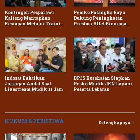
Kontingen Pesparawi
Pemko Palangka Raya
Kalteng Mantapkan
Dukung Peningkatan
Kesiapan Melalui Training
Prestasi Atlet Binaraga
Center Terpadu
Daerah
Indosat Buktikan
BPJS Kesehatan Siapkan
Jaringan Andal Saat
Posko Mudik JKN Layani
Livestream Mudik 11 Jam
Peserta Lebaran
HUKUM & PERISTIWA
Selengkapnya