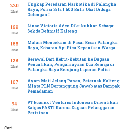
Ungkap Peredaran Narkotika di Palangka
220
Raya, Polisi Sita 1.600 Butir Obat Diduga
Lihat
Golongan I
Linae Victoria Aden Dikukuhkan Sebagai
199
Sekda Definitif Kalteng
Lihat
Malam Mencekam di Pasar Besar Palangka
168
Raya, Kobaran Api Picu Kepanikan Warga
Lihat
Berawal Dari Kebut-Kebutan ke Dugaan
128
Penculikan, Penganiayaan Dua Remaja di
Lihat
Palangka Raya Berujung Laporan Polisi
Ayam Mati Jelang Panen, Peternak Kalteng
107
Minta PLN Bertanggung Jawab atas Dampak
Lihat
Pemadaman
PT Econext Ventures Indonesia Dihentikan
94
Satgas PASTI Karena Dugaan Pelanggaran
Lihat
Perizinan
Cari