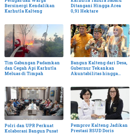
Petugas dan Warga
Karhutla Tahura Sabaru
Bersinergi Kendalikan
Ditangani Hingga Area
Karhutla Kalteng
0,91 Hektare
Tim Gabungan Padamkan
Bangun Kalteng dari Desa,
dan Cegah Api Karhutla
Gubernur Tekankan
Meluas di Timpah
Akuntabilitas hingga
Antisipasi Karhutla
Pemprov Kalteng Jadikan
Polri dan UPR Perkuat
Prestasi RSUD Doris
Kolaborasi Bangun Pusat