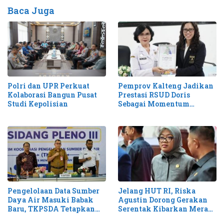
Baca Juga
Pemprov Kalteng Jadikan
Polri dan UPR Perkuat
Prestasi RSUD Doris
Kolaborasi Bangun Pusat
Sebagai Momentum
Studi Kepolisian
Perluas Layanan Stroke
Pengelolaan Data Sumber
Jelang HUT RI, Riska
Daya Air Masuki Babak
Agustin Dorong Gerakan
Baru, TKPSDA Tetapkan
Serentak Kibarkan Merah
Matriks PSIH3
Putih di Kalteng