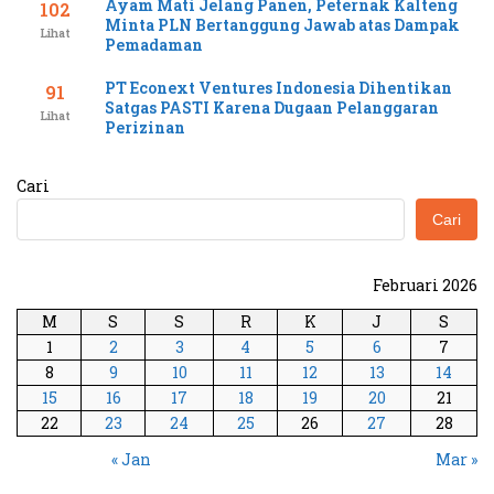
Ayam Mati Jelang Panen, Peternak Kalteng
102
Minta PLN Bertanggung Jawab atas Dampak
Lihat
Pemadaman
PT Econext Ventures Indonesia Dihentikan
91
Satgas PASTI Karena Dugaan Pelanggaran
Lihat
Perizinan
Cari
Cari
Februari 2026
M
S
S
R
K
J
S
1
2
3
4
5
6
7
8
9
10
11
12
13
14
15
16
17
18
19
20
21
22
23
24
25
26
27
28
« Jan
Mar »