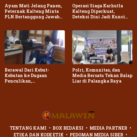
Ayam Mati Jelang Panen,
Operasi Siaga Karhutla
Peternak Kalteng Minta
Kalteng Diperkuat,
PLN Bertanggung Jawab
Deteksi Dini Jadi Kunci
atas Dampak Pemadaman
Cegah Kebakaran Meluas
Berawal Dari Kebut-
Polri, Komunitas, dan
Kebutan ke Dugaan
Media Bersatu Tekan Balap
Penculikan,
Liar di Palangka Raya
Penganiayaan Dua Remaja
di Palangka Raya Berujung
Laporan Polisi
TENTANG KAMI
BOX REDAKSI
MEDIA PARTNER
ETIKA DAN KODE ETIK
PEDOMAN MEDIA SIBER