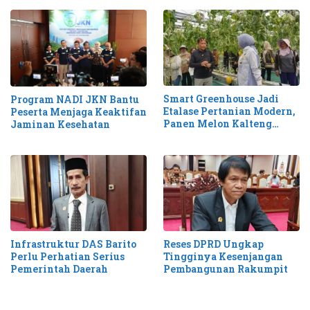
Smart Greenhouse Jadi
Program NADI JKN Bantu
Etalase Pertanian Modern,
Peserta Menjaga Keaktifan
Panen Melon Kalteng
Jaminan Kesehatan
Tembus 1,1 Ton
Infrastruktur DAS Barito
Reses DPRD Ungkap
Perlu Perhatian Serius
Tingginya Kesenjangan
Pemerintah Daerah
Pembangunan Rakumpit