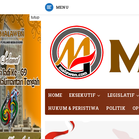
MENU
Langsung
tutup
ke
konten
HOME
EKSEKUTIF
LEGISLATIF
HUKUM & PERISTIWA
POLITIK
OP