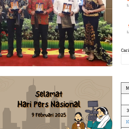
L
L
Car
1