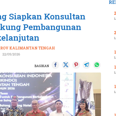
RE
g Siapkan Konsultan
L
Dukung Pembangunan
kelanjutan
L
ROV KALIMANTAN TENGAH
22/05/2026
L
BAGIKAN
L
L