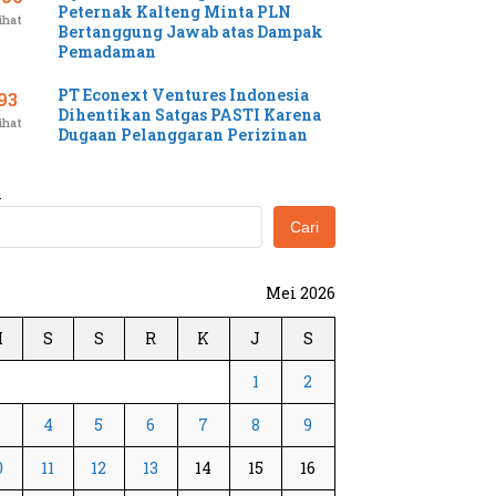
Peternak Kalteng Minta PLN
ihat
Bertanggung Jawab atas Dampak
Pemadaman
PT Econext Ventures Indonesia
93
Dihentikan Satgas PASTI Karena
ihat
Dugaan Pelanggaran Perizinan
i
Cari
Mei 2026
M
S
S
R
K
J
S
1
2
3
4
5
6
7
8
9
0
11
12
13
14
15
16