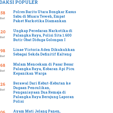
DAKSI POPULER
Polres Barito Utara Bongkar Kasus
258
Sabu di Muara Teweh, Empat
ihat
Paket Narkotika Diamankan
Ungkap Peredaran Narkotika di
220
Palangka Raya, Polisi Sita 1.600
ihat
Butir Obat Diduga Golongan I
Linae Victoria Aden Dikukuhkan
198
Sebagai Sekda Definitif Kalteng
ihat
Malam Mencekam di Pasar Besar
168
Palangka Raya, Kobaran Api Picu
ihat
Kepanikan Warga
Berawal Dari Kebut-Kebutan ke
126
Dugaan Penculikan,
ihat
Penganiayaan Dua Remaja di
Palangka Raya Berujung Laporan
Polisi
Ayam Mati Jelang Panen,
106