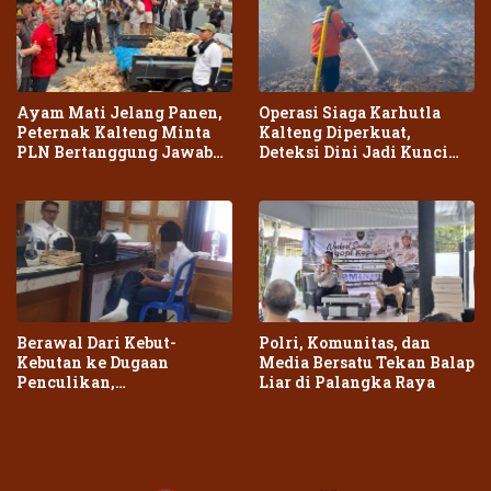
Ayam Mati Jelang Panen,
Operasi Siaga Karhutla
Peternak Kalteng Minta
Kalteng Diperkuat,
PLN Bertanggung Jawab
Deteksi Dini Jadi Kunci
atas Dampak Pemadaman
Cegah Kebakaran Meluas
Berawal Dari Kebut-
Polri, Komunitas, dan
Kebutan ke Dugaan
Media Bersatu Tekan Balap
Penculikan,
Liar di Palangka Raya
Penganiayaan Dua Remaja
di Palangka Raya Berujung
Laporan Polisi