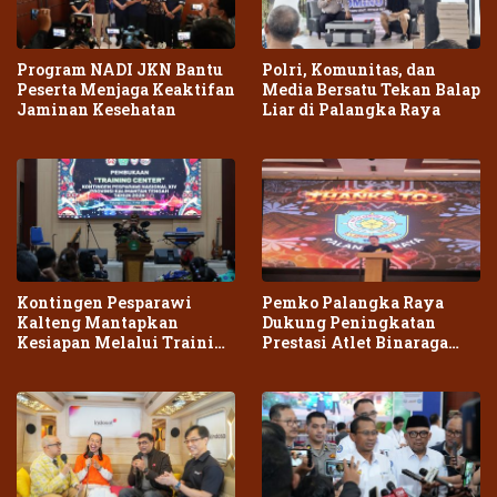
Program NADI JKN Bantu
Polri, Komunitas, dan
Peserta Menjaga Keaktifan
Media Bersatu Tekan Balap
Jaminan Kesehatan
Liar di Palangka Raya
Kontingen Pesparawi
Pemko Palangka Raya
Kalteng Mantapkan
Dukung Peningkatan
Kesiapan Melalui Training
Prestasi Atlet Binaraga
Center Terpadu
Daerah