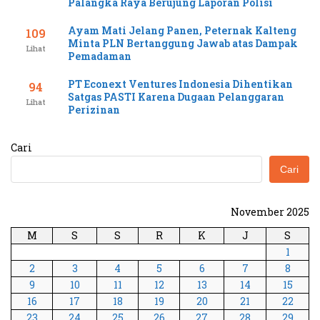
Palangka Raya Berujung Laporan Polisi
Ayam Mati Jelang Panen, Peternak Kalteng
109
Minta PLN Bertanggung Jawab atas Dampak
Lihat
Pemadaman
PT Econext Ventures Indonesia Dihentikan
94
Satgas PASTI Karena Dugaan Pelanggaran
Lihat
Perizinan
Cari
Cari
November 2025
M
S
S
R
K
J
S
1
2
3
4
5
6
7
8
9
10
11
12
13
14
15
16
17
18
19
20
21
22
23
24
25
26
27
28
29