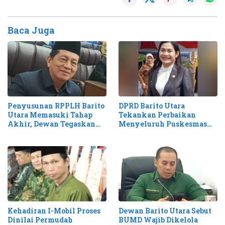
Baca Juga
Penyusunan RPPLH Barito
DPRD Barito Utara
Utara Memasuki Tahap
Tekankan Perbaikan
Akhir, Dewan Tegaskan
Menyeluruh Puskesmas
Tantangan Degradasi
Desa untuk Pelayanan
Lingkungan
Optimal
Kehadiran I-Mobil Proses
Dewan Barito Utara Sebut
Dinilai Permudah
BUMD Wajib Dikelola