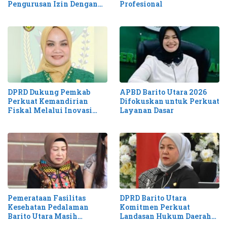
Pengurusan Izin Dengan
Profesional
Cepat dan Mudah
DPRD Dukung Pemkab
APBD Barito Utara 2026
Perkuat Kemandirian
Difokuskan untuk Perkuat
Fiskal Melalui Inovasi
Layanan Dasar
Pendapatan
Pemerataan Fasilitas
DPRD Barito Utara
Kesehatan Pedalaman
Komitmen Perkuat
Barito Utara Masih
Landasan Hukum Daerah
Membutuhkan Percepatan
Lewat Propemperda 2026