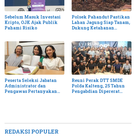
Sebelum Masuk Investasi
Polsek Pahandut Pastikan
Kripto, OJK Ajak Publik
Lahan Jagung Siap Tanam,
Pahami Risiko
Dukung Ketahanan
Pangan 2026
Peserta Seleksi Jabatan
Reuni Perak DTT SMDE
Administrator dan
Polda Kalteng, 25 Tahun
Pengawas Pertanyakan
Pengabdian Dipererat
Transparansi Hasil Tes di
dengan Semangat
UPR
Persaudaraan
REDAKSI POPULER