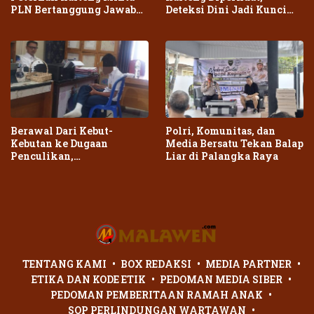
PLN Bertanggung Jawab
Deteksi Dini Jadi Kunci
atas Dampak Pemadaman
Cegah Kebakaran Meluas
Berawal Dari Kebut-
Polri, Komunitas, dan
Kebutan ke Dugaan
Media Bersatu Tekan Balap
Penculikan,
Liar di Palangka Raya
Penganiayaan Dua Remaja
di Palangka Raya Berujung
Laporan Polisi
TENTANG KAMI
BOX REDAKSI
MEDIA PARTNER
ETIKA DAN KODE ETIK
PEDOMAN MEDIA SIBER
PEDOMAN PEMBERITAAN RAMAH ANAK
SOP PERLINDUNGAN WARTAWAN