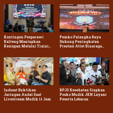
Kontingen Pesparawi
Pemko Palangka Raya
Kalteng Mantapkan
Dukung Peningkatan
Kesiapan Melalui Training
Prestasi Atlet Binaraga
Center Terpadu
Daerah
Indosat Buktikan
BPJS Kesehatan Siapkan
Jaringan Andal Saat
Posko Mudik JKN Layani
Livestream Mudik 11 Jam
Peserta Lebaran