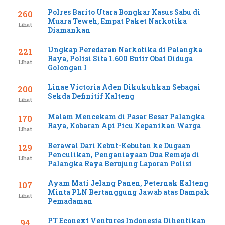
Polres Barito Utara Bongkar Kasus Sabu di
260
Muara Teweh, Empat Paket Narkotika
Lihat
Diamankan
Ungkap Peredaran Narkotika di Palangka
221
Raya, Polisi Sita 1.600 Butir Obat Diduga
Lihat
Golongan I
Linae Victoria Aden Dikukuhkan Sebagai
200
Sekda Definitif Kalteng
Lihat
Malam Mencekam di Pasar Besar Palangka
170
Raya, Kobaran Api Picu Kepanikan Warga
Lihat
Berawal Dari Kebut-Kebutan ke Dugaan
129
Penculikan, Penganiayaan Dua Remaja di
Lihat
Palangka Raya Berujung Laporan Polisi
Ayam Mati Jelang Panen, Peternak Kalteng
107
Minta PLN Bertanggung Jawab atas Dampak
Lihat
Pemadaman
PT Econext Ventures Indonesia Dihentikan
94