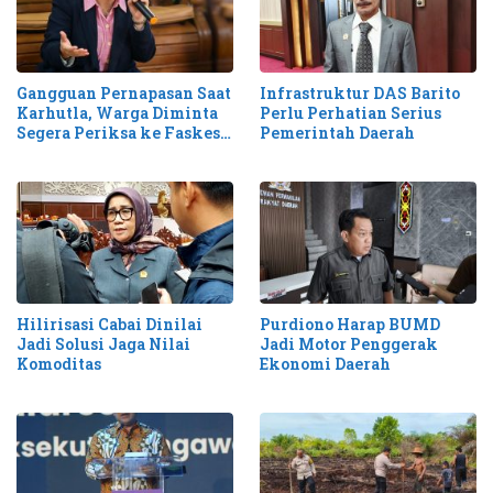
Gangguan Pernapasan Saat
Infrastruktur DAS Barito
Karhutla, Warga Diminta
Perlu Perhatian Serius
Segera Periksa ke Faskes
Pemerintah Daerah
Terdekat
Hilirisasi Cabai Dinilai
Purdiono Harap BUMD
Jadi Solusi Jaga Nilai
Jadi Motor Penggerak
Komoditas
Ekonomi Daerah