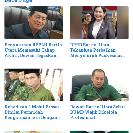
Penyusunan RPPLH Barito
DPRD Barito Utara
Utara Memasuki Tahap
Tekankan Perbaikan
Akhir, Dewan Tegaskan
Menyeluruh Puskesmas
Tantangan Degradasi
Desa untuk Pelayanan
Lingkungan
Optimal
Kehadiran I-Mobil Proses
Dewan Barito Utara Sebut
Dinilai Permudah
BUMD Wajib Dikelola
Pengurusan Izin Dengan
Profesional
Cepat dan Mudah