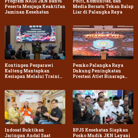
Program NADI JKN Bantu
Polri, Komunitas, dan
Peserta Menjaga Keaktifan
Media Bersatu Tekan Balap
Jaminan Kesehatan
Liar di Palangka Raya
Kontingen Pesparawi
Pemko Palangka Raya
Kalteng Mantapkan
Dukung Peningkatan
Kesiapan Melalui Training
Prestasi Atlet Binaraga
Center Terpadu
Daerah
Indosat Buktikan
BPJS Kesehatan Siapkan
Jaringan Andal Saat
Posko Mudik JKN Layani