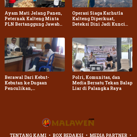
Ayam Mati Jelang Panen,
Operasi Siaga Karhutla
Peternak Kalteng Minta
Kalteng Diperkuat,
PLN Bertanggung Jawab
Deteksi Dini Jadi Kunci
atas Dampak Pemadaman
Cegah Kebakaran Meluas
Berawal Dari Kebut-
Polri, Komunitas, dan
Kebutan ke Dugaan
Media Bersatu Tekan Balap
Penculikan,
Liar di Palangka Raya
Penganiayaan Dua Remaja
di Palangka Raya Berujung
Laporan Polisi
TENTANG KAMI
BOX REDAKSI
MEDIA PARTNER