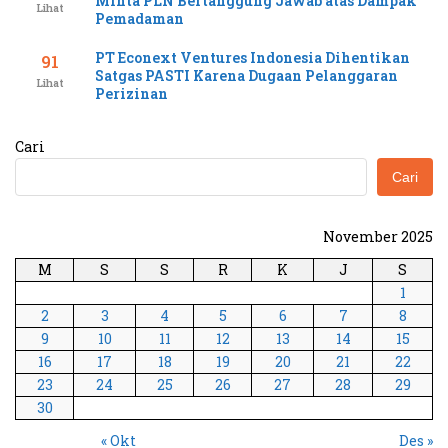
Minta PLN Bertanggung Jawab atas Dampak
Lihat
Pemadaman
PT Econext Ventures Indonesia Dihentikan
91
Satgas PASTI Karena Dugaan Pelanggaran
Lihat
Perizinan
Cari
Cari
November 2025
M
S
S
R
K
J
S
1
2
3
4
5
6
7
8
9
10
11
12
13
14
15
16
17
18
19
20
21
22
23
24
25
26
27
28
29
30
« Okt
Des »