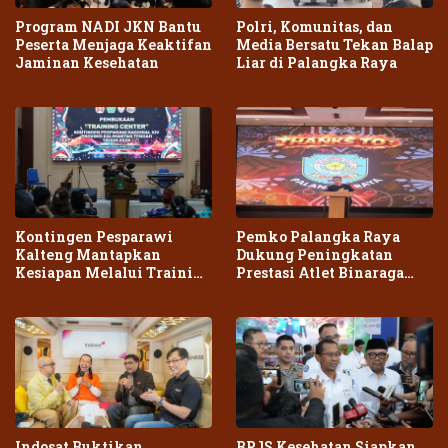
Program NADI JKN Bantu
Polri, Komunitas, dan
Peserta Menjaga Keaktifan
Media Bersatu Tekan Balap
Jaminan Kesehatan
Liar di Palangka Raya
Kontingen Pesparawi
Pemko Palangka Raya
Kalteng Mantapkan
Dukung Peningkatan
Kesiapan Melalui Training
Prestasi Atlet Binaraga
Center Terpadu
Daerah
Indosat Buktikan
BPJS Kesehatan Siapkan