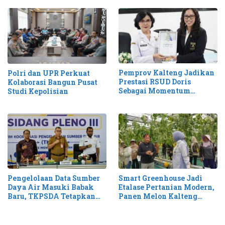
Pemprov Kalteng Jadikan
Polri dan UPR Perkuat
Prestasi RSUD Doris
Kolaborasi Bangun Pusat
Sebagai Momentum
Studi Kepolisian
Perluas Layanan Stroke
Pengelolaan Data Sumber
Smart Greenhouse Jadi
Daya Air Masuki Babak
Etalase Pertanian Modern,
Baru, TKPSDA Tetapkan
Panen Melon Kalteng
Matriks PSIH3
Tembus 1,1 Ton