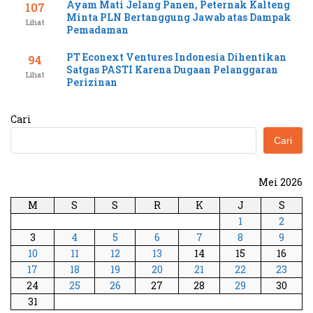
Ayam Mati Jelang Panen, Peternak Kalteng
107
Minta PLN Bertanggung Jawab atas Dampak
Lihat
Pemadaman
PT Econext Ventures Indonesia Dihentikan
94
Satgas PASTI Karena Dugaan Pelanggaran
Lihat
Perizinan
Cari
Cari
Mei 2026
M
S
S
R
K
J
S
1
2
3
4
5
6
7
8
9
10
11
12
13
14
15
16
17
18
19
20
21
22
23
24
25
26
27
28
29
30
31