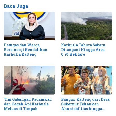
Baca Juga
Petugas dan Warga
Karhutla Tahura Sabaru
Bersinergi Kendalikan
Ditangani Hingga Area
Karhutla Kalteng
0,91 Hektare
Tim Gabungan Padamkan
Bangun Kalteng dari Desa,
dan Cegah Api Karhutla
Gubernur Tekankan
Meluas di Timpah
Akuntabilitas hingga
Antisipasi Karhutla