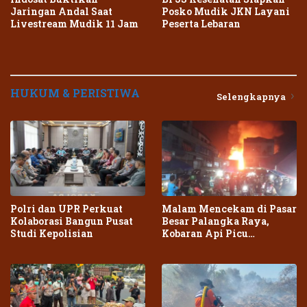
Jaringan Andal Saat
Posko Mudik JKN Layani
Livestream Mudik 11 Jam
Peserta Lebaran
HUKUM & PERISTIWA
Selengkapnya
Polri dan UPR Perkuat
Malam Mencekam di Pasar
Kolaborasi Bangun Pusat
Besar Palangka Raya,
Studi Kepolisian
Kobaran Api Picu
Kepanikan Warga