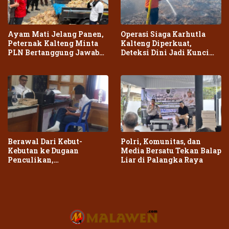
Ayam Mati Jelang Panen,
Operasi Siaga Karhutla
Peternak Kalteng Minta
Kalteng Diperkuat,
PLN Bertanggung Jawab
Deteksi Dini Jadi Kunci
atas Dampak Pemadaman
Cegah Kebakaran Meluas
Berawal Dari Kebut-
Polri, Komunitas, dan
Kebutan ke Dugaan
Media Bersatu Tekan Balap
Penculikan,
Liar di Palangka Raya
Penganiayaan Dua Remaja
di Palangka Raya Berujung
Laporan Polisi