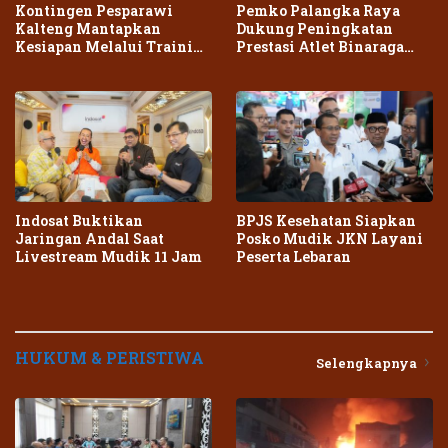
Kontingen Pesparawi
Pemko Palangka Raya
Kalteng Mantapkan
Dukung Peningkatan
Kesiapan Melalui Training
Prestasi Atlet Binaraga
Center Terpadu
Daerah
Indosat Buktikan
BPJS Kesehatan Siapkan
Jaringan Andal Saat
Posko Mudik JKN Layani
Livestream Mudik 11 Jam
Peserta Lebaran
HUKUM & PERISTIWA
Selengkapnya