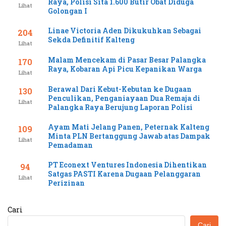
Raya, Polisi Sita 1.600 Butir Obat Diduga
Lihat
Golongan I
Linae Victoria Aden Dikukuhkan Sebagai
204
Sekda Definitif Kalteng
Lihat
Malam Mencekam di Pasar Besar Palangka
170
Raya, Kobaran Api Picu Kepanikan Warga
Lihat
Berawal Dari Kebut-Kebutan ke Dugaan
130
Penculikan, Penganiayaan Dua Remaja di
Lihat
Palangka Raya Berujung Laporan Polisi
Ayam Mati Jelang Panen, Peternak Kalteng
109
Minta PLN Bertanggung Jawab atas Dampak
Lihat
Pemadaman
PT Econext Ventures Indonesia Dihentikan
94
Satgas PASTI Karena Dugaan Pelanggaran
Lihat
Perizinan
Cari
Cari