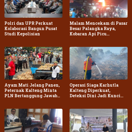
Polri dan UPR Perkuat
Malam Mencekam di Pasar
Kolaborasi Bangun Pusat
Besar Palangka Raya,
Studi Kepolisian
Kobaran Api Picu
Kepanikan Warga
Ayam Mati Jelang Panen,
Operasi Siaga Karhutla
Peternak Kalteng Minta
Kalteng Diperkuat,
PLN Bertanggung Jawab
Deteksi Dini Jadi Kunci
atas Dampak Pemadaman
Cegah Kebakaran Meluas