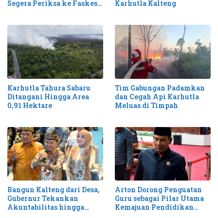
Segera Periksa ke Faskes
Karhutla Kalteng
Terdekat
Karhutla Tahura Sabaru
Tim Gabungan Padamkan
Ditangani Hingga Area
dan Cegah Api Karhutla
0,91 Hektare
Meluas di Timpah
Bangun Kalteng dari Desa,
Arton Dorong Penguatan
Gubernur Tekankan
Guru sebagai Pilar Utama
Akuntabilitas hingga
Kemajuan Pendidikan
Antisipasi Karhutla
Kalteng