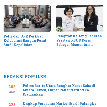
Pemprov Kalteng Jadikan
Polri dan UPR Perkuat
Prestasi RSUD Doris
Kolaborasi Bangun Pusat
Sebagai Momentum
Studi Kepolisian
Perluas Layanan Stroke
REDAKSI POPULER
Polres Barito Utara Bongkar Kasus Sabu di
262
Muara Teweh, Empat Paket Narkotika
Lihat
Diamankan
Ungkap Peredaran Narkotika di Palangka
223