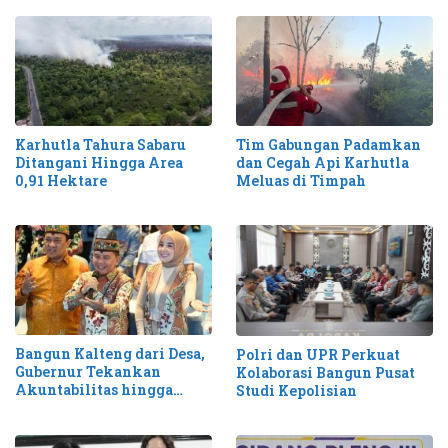
Karhutla Tahura Sabaru
Tim Gabungan Padamkan
Ditangani Hingga Area
dan Cegah Api Karhutla
0,91 Hektare
Meluas di Timpah
Bangun Kalteng dari Desa,
Polri dan UPR Perkuat
Gubernur Tekankan
Kolaborasi Bangun Pusat
Akuntabilitas hingga
Studi Kepolisian
Antisipasi Karhutla