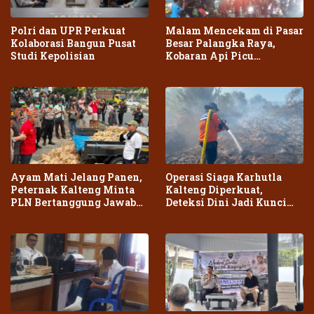
Polri dan UPR Perkuat
Malam Mencekam di Pasar
Kolaborasi Bangun Pusat
Besar Palangka Raya,
Studi Kepolisian
Kobaran Api Picu
Kepanikan Warga
Ayam Mati Jelang Panen,
Operasi Siaga Karhutla
Peternak Kalteng Minta
Kalteng Diperkuat,
PLN Bertanggung Jawab
Deteksi Dini Jadi Kunci
atas Dampak Pemadaman
Cegah Kebakaran Meluas