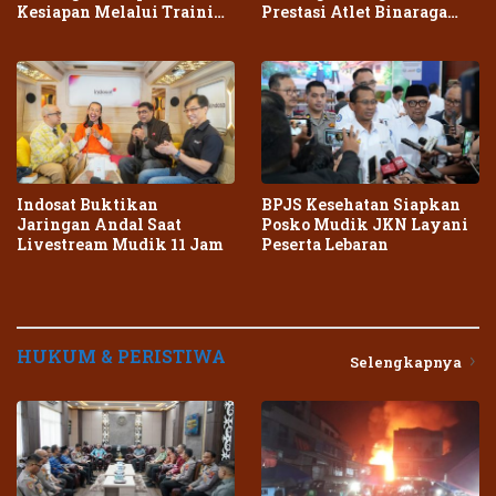
Kesiapan Melalui Training
Prestasi Atlet Binaraga
Center Terpadu
Daerah
Indosat Buktikan
BPJS Kesehatan Siapkan
Jaringan Andal Saat
Posko Mudik JKN Layani
Livestream Mudik 11 Jam
Peserta Lebaran
HUKUM & PERISTIWA
Selengkapnya