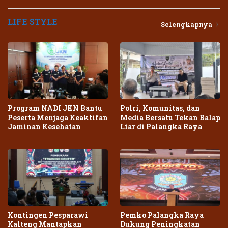
LIFE STYLE
Selengkapnya
Program NADI JKN Bantu
Polri, Komunitas, dan
Peserta Menjaga Keaktifan
Media Bersatu Tekan Balap
Jaminan Kesehatan
Liar di Palangka Raya
Kontingen Pesparawi
Pemko Palangka Raya
Kalteng Mantapkan
Dukung Peningkatan