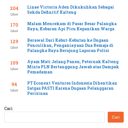
Linae Victoria Aden Dikukuhkan Sebagai
204
Sekda Definitif Kalteng
Lihat
Malam Mencekam di Pasar Besar Palangka
170
Raya, Kobaran Api Picu Kepanikan Warga
Lihat
Berawal Dari Kebut-Kebutan ke Dugaan
129
Penculikan, Penganiayaan Dua Remaja di
Lihat
Palangka Raya Berujung Laporan Polisi
Ayam Mati Jelang Panen, Peternak Kalteng
109
Minta PLN Bertanggung Jawab atas Dampak
Lihat
Pemadaman
PT Econext Ventures Indonesia Dihentikan
94
Satgas PASTI Karena Dugaan Pelanggaran
Lihat
Perizinan
Cari
Cari