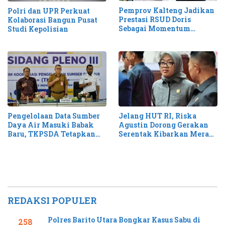
Pemprov Kalteng Jadikan
Polri dan UPR Perkuat
Prestasi RSUD Doris
Kolaborasi Bangun Pusat
Sebagai Momentum
Studi Kepolisian
Perluas Layanan Stroke
Pengelolaan Data Sumber
Jelang HUT RI, Riska
Daya Air Masuki Babak
Agustin Dorong Gerakan
Baru, TKPSDA Tetapkan
Serentak Kibarkan Merah
Matriks PSIH3
Putih di Kalteng
REDAKSI POPULER
Polres Barito Utara Bongkar Kasus Sabu di
258