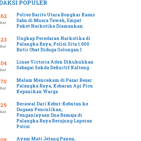
DAKSI POPULER
Polres Barito Utara Bongkar Kasus
262
Sabu di Muara Teweh, Empat
ihat
Paket Narkotika Diamankan
Ungkap Peredaran Narkotika di
223
Palangka Raya, Polisi Sita 1.600
ihat
Butir Obat Diduga Golongan I
Linae Victoria Aden Dikukuhkan
204
Sebagai Sekda Definitif Kalteng
ihat
Malam Mencekam di Pasar Besar
170
Palangka Raya, Kobaran Api Picu
ihat
Kepanikan Warga
Berawal Dari Kebut-Kebutan ke
129
Dugaan Penculikan,
ihat
Penganiayaan Dua Remaja di
Palangka Raya Berujung Laporan
Polisi
Ayam Mati Jelang Panen,
109