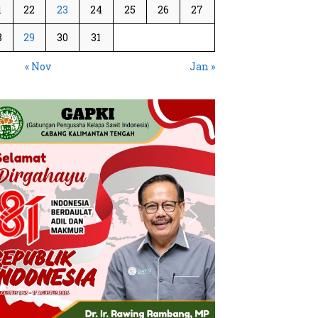
1
22
23
24
25
26
27
8
29
30
31
« Nov
Jan »