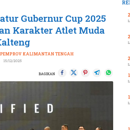
RE
tur Gubernur Cup 2025
L
dan Karakter Atlet Muda
alteng
L
,
PEMPROV KALIMANTAN TENGAH
15/12/2025
L
BAGIKAN
L
L