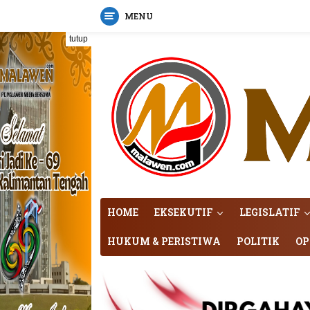
MENU
Langsung
tutup
ke
konten
HOME
EKSEKUTIF
LEGISLATIF
HUKUM & PERISTIWA
POLITIK
OP