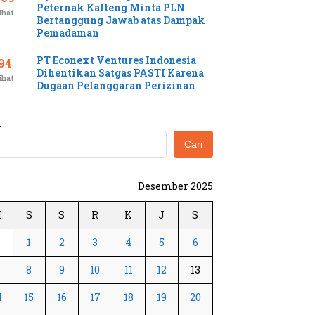
Peternak Kalteng Minta PLN
ihat
Bertanggung Jawab atas Dampak
Pemadaman
PT Econext Ventures Indonesia
94
Dihentikan Satgas PASTI Karena
ihat
Dugaan Pelanggaran Perizinan
i
Cari
Desember 2025
M
S
S
R
K
J
S
1
2
3
4
5
6
8
9
10
11
12
13
4
15
16
17
18
19
20