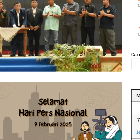
L
L
Car
7
1