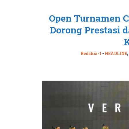
Open Turnamen Ca
Dorong Prestasi 
K
Redaksi-1
-
HEADLINE