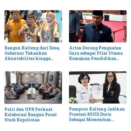
Bangun Kalteng dari Desa,
Arton Dorong Penguatan
Gubernur Tekankan
Guru sebagai Pilar Utama
Akuntabilitas hingga
Kemajuan Pendidikan
Antisipasi Karhutla
Kalteng
Pemprov Kalteng Jadikan
Polri dan UPR Perkuat
Prestasi RSUD Doris
Kolaborasi Bangun Pusat
Sebagai Momentum
Studi Kepolisian
Perluas Layanan Stroke