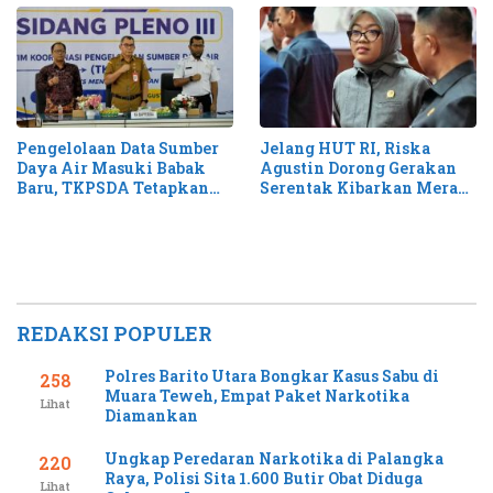
Pengelolaan Data Sumber
Jelang HUT RI, Riska
Daya Air Masuki Babak
Agustin Dorong Gerakan
Baru, TKPSDA Tetapkan
Serentak Kibarkan Merah
Matriks PSIH3
Putih di Kalteng
REDAKSI POPULER
Polres Barito Utara Bongkar Kasus Sabu di
258
Muara Teweh, Empat Paket Narkotika
Lihat
Diamankan
Ungkap Peredaran Narkotika di Palangka
220
Raya, Polisi Sita 1.600 Butir Obat Diduga
Lihat