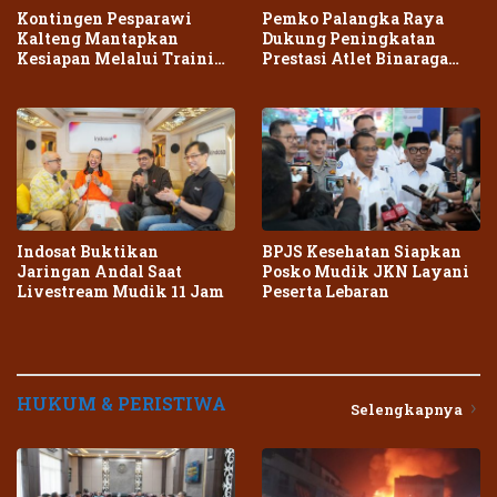
Kontingen Pesparawi
Pemko Palangka Raya
Kalteng Mantapkan
Dukung Peningkatan
Kesiapan Melalui Training
Prestasi Atlet Binaraga
Center Terpadu
Daerah
Indosat Buktikan
BPJS Kesehatan Siapkan
Jaringan Andal Saat
Posko Mudik JKN Layani
Livestream Mudik 11 Jam
Peserta Lebaran
HUKUM & PERISTIWA
Selengkapnya