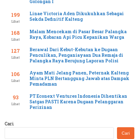
Golongan I
Linae Victoria Aden Dikukuhkan Sebagai
199
Sekda Definitif Kalteng
Lihat
Malam Mencekam di Pasar Besar Palangka
168
Raya, Kobaran Api Picu Kepanikan Warga
Lihat
Berawal Dari Kebut-Kebutan ke Dugaan
127
Penculikan, Penganiayaan Dua Remaja di
Lihat
Palangka Raya Berujung Laporan Polisi
Ayam Mati Jelang Panen, Peternak Kalteng
106
Minta PLN Bertanggung Jawab atas Dampak
Lihat
Pemadaman
PT Econext Ventures Indonesia Dihentikan
93
Satgas PASTI Karena Dugaan Pelanggaran
Lihat
Perizinan
Cari
Cari