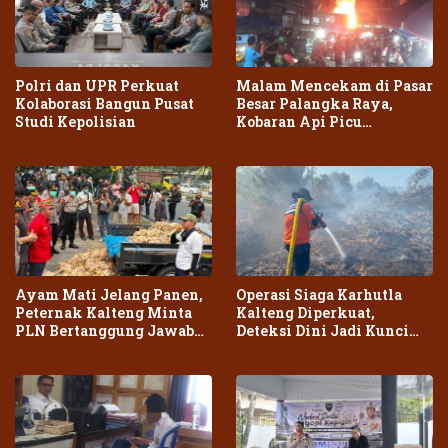
Polri dan UPR Perkuat
Malam Mencekam di Pasar
Kolaborasi Bangun Pusat
Besar Palangka Raya,
Studi Kepolisian
Kobaran Api Picu
Kepanikan Warga
Ayam Mati Jelang Panen,
Operasi Siaga Karhutla
Peternak Kalteng Minta
Kalteng Diperkuat,
PLN Bertanggung Jawab
Deteksi Dini Jadi Kunci
atas Dampak Pemadaman
Cegah Kebakaran Meluas