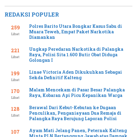
REDAKSI POPULER
Polres Barito Utara Bongkar Kasus Sabu di
259
Muara Teweh, Empat Paket Narkotika
Lihat
Diamankan
Ungkap Peredaran Narkotika di Palangka
221
Raya, Polisi Sita 1.600 Butir Obat Diduga
Lihat
Golongan I
Linae Victoria Aden Dikukuhkan Sebagai
199
Sekda Definitif Kalteng
Lihat
Malam Mencekam di Pasar Besar Palangka
170
Raya, Kobaran Api Picu Kepanikan Warga
Lihat
Berawal Dari Kebut-Kebutan ke Dugaan
128
Penculikan, Penganiayaan Dua Remaja di
Lihat
Palangka Raya Berujung Laporan Polisi
Ayam Mati Jelang Panen, Peternak Kalteng
107
Minta PLN Bertanggung Jawab atas Dampak