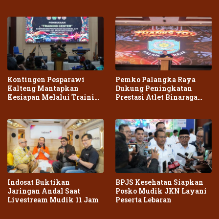
Kontingen Pesparawi
Pemko Palangka Raya
Kalteng Mantapkan
Dukung Peningkatan
Kesiapan Melalui Training
Prestasi Atlet Binaraga
Center Terpadu
Daerah
Indosat Buktikan
BPJS Kesehatan Siapkan
Jaringan Andal Saat
Posko Mudik JKN Layani
Livestream Mudik 11 Jam
Peserta Lebaran