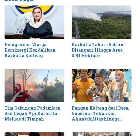
Petugas dan Warga
Karhutla Tahura Sabaru
Bersinergi Kendalikan
Ditangani Hingga Area
Karhutla Kalteng
0,91 Hektare
Tim Gabungan Padamkan
Bangun Kalteng dari Desa,
dan Cegah Api Karhutla
Gubernur Tekankan
Meluas di Timpah
Akuntabilitas hingga
Antisipasi Karhutla