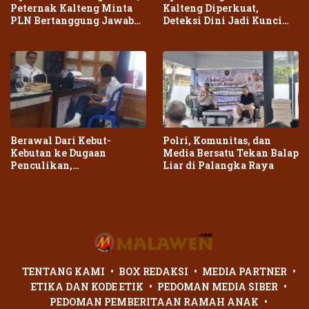
Peternak Kalteng Minta
Kalteng Diperkuat,
PLN Bertanggung Jawab
Deteksi Dini Jadi Kunci
atas Dampak Pemadaman
Cegah Kebakaran Meluas
Berawal Dari Kebut-
Polri, Komunitas, dan
Kebutan ke Dugaan
Media Bersatu Tekan Balap
Penculikan,
Liar di Palangka Raya
Penganiayaan Dua Remaja
di Palangka Raya Berujung
Laporan Polisi
TENTANG KAMI
BOX REDAKSI
MEDIA PARTNER
ETIKA DAN KODE ETIK
PEDOMAN MEDIA SIBER
PEDOMAN PEMBERITAAN RAMAH ANAK