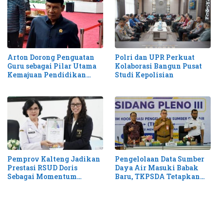
Arton Dorong Penguatan
Polri dan UPR Perkuat
Guru sebagai Pilar Utama
Kolaborasi Bangun Pusat
Kemajuan Pendidikan
Studi Kepolisian
Kalteng
Pemprov Kalteng Jadikan
Pengelolaan Data Sumber
Prestasi RSUD Doris
Daya Air Masuki Babak
Sebagai Momentum
Baru, TKPSDA Tetapkan
Perluas Layanan Stroke
Matriks PSIH3