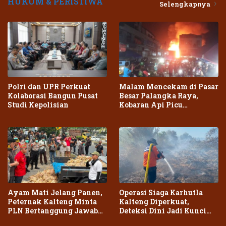
HUKUM & PERISTIWA
Selengkapnya
Polri dan UPR Perkuat
Malam Mencekam di Pasar
Kolaborasi Bangun Pusat
Besar Palangka Raya,
Studi Kepolisian
Kobaran Api Picu
Kepanikan Warga
Ayam Mati Jelang Panen,
Operasi Siaga Karhutla
Peternak Kalteng Minta
Kalteng Diperkuat,
PLN Bertanggung Jawab
Deteksi Dini Jadi Kunci
atas Dampak Pemadaman
Cegah Kebakaran Meluas