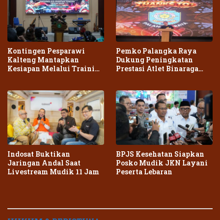
Kontingen Pesparawi
Pemko Palangka Raya
Kalteng Mantapkan
Dukung Peningkatan
Kesiapan Melalui Training
Prestasi Atlet Binaraga
Center Terpadu
Daerah
Indosat Buktikan
BPJS Kesehatan Siapkan
Jaringan Andal Saat
Posko Mudik JKN Layani
Livestream Mudik 11 Jam
Peserta Lebaran