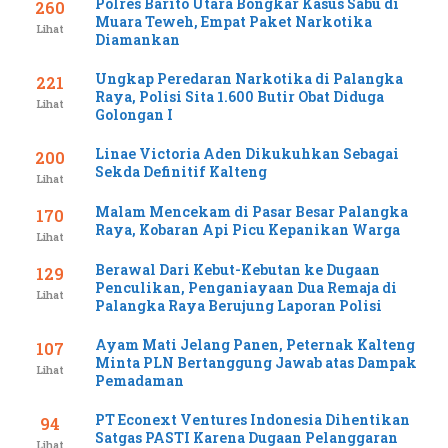
Polres Barito Utara Bongkar Kasus Sabu di
260
Muara Teweh, Empat Paket Narkotika
Lihat
Diamankan
Ungkap Peredaran Narkotika di Palangka
221
Raya, Polisi Sita 1.600 Butir Obat Diduga
Lihat
Golongan I
Linae Victoria Aden Dikukuhkan Sebagai
200
Sekda Definitif Kalteng
Lihat
Malam Mencekam di Pasar Besar Palangka
170
Raya, Kobaran Api Picu Kepanikan Warga
Lihat
Berawal Dari Kebut-Kebutan ke Dugaan
129
Penculikan, Penganiayaan Dua Remaja di
Lihat
Palangka Raya Berujung Laporan Polisi
Ayam Mati Jelang Panen, Peternak Kalteng
107
Minta PLN Bertanggung Jawab atas Dampak
Lihat
Pemadaman
PT Econext Ventures Indonesia Dihentikan
94
Satgas PASTI Karena Dugaan Pelanggaran
Lihat