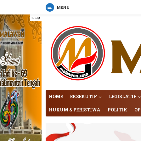
MENU
Langsung
tutup
ke
konten
HOME
EKSEKUTIF
LEGISLATIF
HUKUM & PERISTIWA
POLITIK
OP