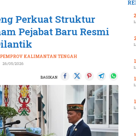
RE
ng Perkuat Struktur
L
nam Pejabat Baru Resmi
ilantik
L
,
PEMPROV KALIMANTAN TENGAH
26/05/2026
L
BAGIKAN
L
L