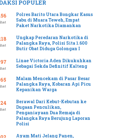
DAKSI POPULER
Polres Barito Utara Bongkar Kasus
256
Sabu di Muara Teweh, Empat
ihat
Paket Narkotika Diamankan
Ungkap Peredaran Narkotika di
218
Palangka Raya, Polisi Sita 1.600
ihat
Butir Obat Diduga Golongan I
Linae Victoria Aden Dikukuhkan
197
Sebagai Sekda Definitif Kalteng
ihat
Malam Mencekam di Pasar Besar
165
Palangka Raya, Kobaran Api Picu
ihat
Kepanikan Warga
Berawal Dari Kebut-Kebutan ke
124
Dugaan Penculikan,
ihat
Penganiayaan Dua Remaja di
Palangka Raya Berujung Laporan
Polisi
Ayam Mati Jelang Panen,
102