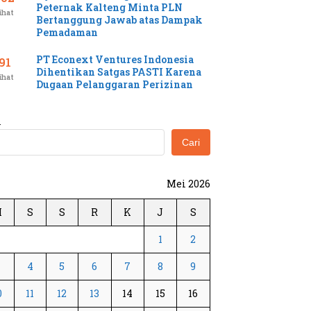
Peternak Kalteng Minta PLN
ihat
Bertanggung Jawab atas Dampak
Pemadaman
PT Econext Ventures Indonesia
91
Dihentikan Satgas PASTI Karena
ihat
Dugaan Pelanggaran Perizinan
i
Cari
Mei 2026
M
S
S
R
K
J
S
1
2
3
4
5
6
7
8
9
0
11
12
13
14
15
16