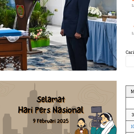
L
L
Car
1