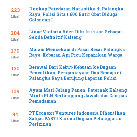
Ungkap Peredaran Narkotika di Palangka
223
Raya, Polisi Sita 1.600 Butir Obat Diduga
Lihat
Golongan I
Linae Victoria Aden Dikukuhkan Sebagai
204
Sekda Definitif Kalteng
Lihat
Malam Mencekam di Pasar Besar Palangka
170
Raya, Kobaran Api Picu Kepanikan Warga
Lihat
Berawal Dari Kebut-Kebutan ke Dugaan
130
Penculikan, Penganiayaan Dua Remaja di
Lihat
Palangka Raya Berujung Laporan Polisi
Ayam Mati Jelang Panen, Peternak Kalteng
109
Minta PLN Bertanggung Jawab atas Dampak
Lihat
Pemadaman
PT Econext Ventures Indonesia Dihentikan
94
Satgas PASTI Karena Dugaan Pelanggaran
Lihat
Perizinan