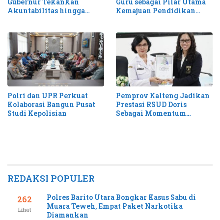
Gubernur Tekankan
Guru sebagai Pilar Utama
Akuntabilitas hingga
Kemajuan Pendidikan
Antisipasi Karhutla
Kalteng
Pemprov Kalteng Jadikan
Polri dan UPR Perkuat
Prestasi RSUD Doris
Kolaborasi Bangun Pusat
Sebagai Momentum
Studi Kepolisian
Perluas Layanan Stroke
REDAKSI POPULER
Polres Barito Utara Bongkar Kasus Sabu di
262
Muara Teweh, Empat Paket Narkotika
Lihat
Diamankan