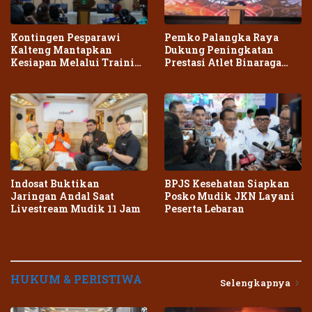
Kontingen Pesparawi
Pemko Palangka Raya
Kalteng Mantapkan
Dukung Peningkatan
Kesiapan Melalui Training
Prestasi Atlet Binaraga
Center Terpadu
Daerah
Indosat Buktikan
BPJS Kesehatan Siapkan
Jaringan Andal Saat
Posko Mudik JKN Layani
Livestream Mudik 11 Jam
Peserta Lebaran
HUKUM & PERISTIWA
Selengkapnya