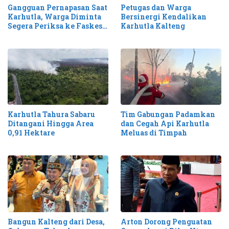
Gangguan Pernapasan Saat
Petugas dan Warga
Karhutla, Warga Diminta
Bersinergi Kendalikan
Segera Periksa ke Faskes
Karhutla Kalteng
Terdekat
Karhutla Tahura Sabaru
Tim Gabungan Padamkan
Ditangani Hingga Area
dan Cegah Api Karhutla
0,91 Hektare
Meluas di Timpah
Bangun Kalteng dari Desa,
Arton Dorong Penguatan