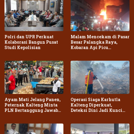
Polri dan UPR Perkuat
Malam Mencekam di Pasar
Kolaborasi Bangun Pusat
Besar Palangka Raya,
Studi Kepolisian
Kobaran Api Picu
Kepanikan Warga
Ayam Mati Jelang Panen,
Operasi Siaga Karhutla
Peternak Kalteng Minta
Kalteng Diperkuat,
PLN Bertanggung Jawab
Deteksi Dini Jadi Kunci
atas Dampak Pemadaman
Cegah Kebakaran Meluas