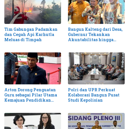
Tim Gabungan Padamkan
Bangun Kalteng dari Desa,
dan Cegah Api Karhutla
Gubernur Tekankan
Meluas di Timpah
Akuntabilitas hingga
Antisipasi Karhutla
Arton Dorong Penguatan
Polri dan UPR Perkuat
Guru sebagai Pilar Utama
Kolaborasi Bangun Pusat
Kemajuan Pendidikan
Studi Kepolisian
Kalteng