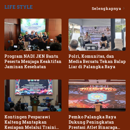
LIFE STYLE
Selengkapnya
Program NADI JKN Bantu
Polri, Komunitas, dan
Peserta Menjaga Keaktifan
Media Bersatu Tekan Balap
Jaminan Kesehatan
Liar di Palangka Raya
Kontingen Pesparawi
Pemko Palangka Raya
Kalteng Mantapkan
Dukung Peningkatan
Kesiapan Melalui Training
Prestasi Atlet Binaraga