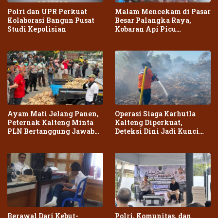
Polri dan UPR Perkuat
Malam Mencekam di Pasar
Kolaborasi Bangun Pusat
Besar Palangka Raya,
Studi Kepolisian
Kobaran Api Picu
Kepanikan Warga
Ayam Mati Jelang Panen,
Operasi Siaga Karhutla
Peternak Kalteng Minta
Kalteng Diperkuat,
PLN Bertanggung Jawab
Deteksi Dini Jadi Kunci
atas Dampak Pemadaman
Cegah Kebakaran Meluas
Berawal Dari Kebut-
Polri, Komunitas, dan