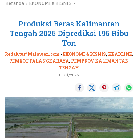
Beranda
EKONOMI & BISNIS
Produksi Beras Kalimantan
Tengah 2025 Diprediksi 195 Ribu
Ton
Redaktur^Malawen.com
-
EKONOMI & BISNIS
,
HEADLINE
,
PEMKOT PALANGKARAYA
,
PEMPROV KALIMANTAN
TENGAH
03/11/2025