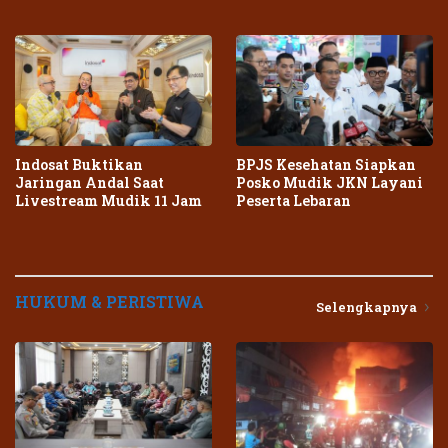
Center Terpadu
Daerah
Indosat Buktikan
BPJS Kesehatan Siapkan
Jaringan Andal Saat
Posko Mudik JKN Layani
Livestream Mudik 11 Jam
Peserta Lebaran
HUKUM & PERISTIWA
Selengkapnya