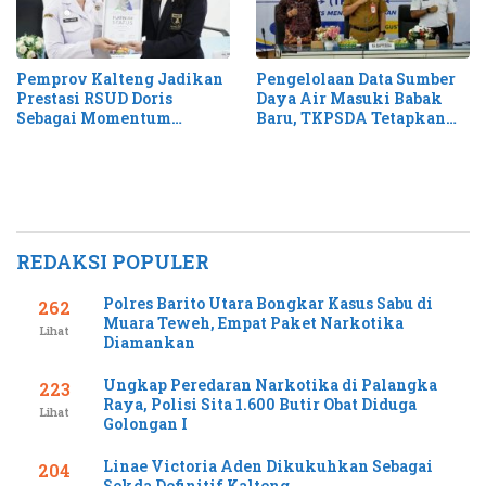
Pemprov Kalteng Jadikan
Pengelolaan Data Sumber
Prestasi RSUD Doris
Daya Air Masuki Babak
Sebagai Momentum
Baru, TKPSDA Tetapkan
Perluas Layanan Stroke
Matriks PSIH3
REDAKSI POPULER
Polres Barito Utara Bongkar Kasus Sabu di
262
Muara Teweh, Empat Paket Narkotika
Lihat
Diamankan
Ungkap Peredaran Narkotika di Palangka
223
Raya, Polisi Sita 1.600 Butir Obat Diduga
Lihat
Golongan I
Linae Victoria Aden Dikukuhkan Sebagai
204
Sekda Definitif Kalteng