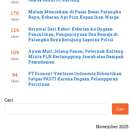
Lihat
Malam Mencekam di Pasar Besar Palangka
170
Raya, Kobaran Api Picu Kepanikan Warga
Lihat
Berawal Dari Kebut-Kebutan ke Dugaan
129
Penculikan, Penganiayaan Dua Remaja di
Lihat
Palangka Raya Berujung Laporan Polisi
Ayam Mati Jelang Panen, Peternak Kalteng
109
Minta PLN Bertanggung Jawab atas Dampak
Lihat
Pemadaman
PT Econext Ventures Indonesia Dihentikan
94
Satgas PASTI Karena Dugaan Pelanggaran
Lihat
Perizinan
Cari
Cari
November 2025