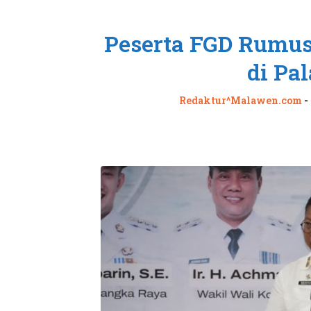
Peserta FGD Rumus
di Pa
Redaktur^Malawen.com
-