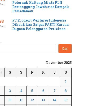
Peternak Kalteng Minta PLN
ihat
Bertanggung Jawab atas Dampak
Pemadaman
PT Econext Ventures Indonesia
93
Dihentikan Satgas PASTI Karena
ihat
Dugaan Pelanggaran Perizinan
i
Cari
November 2025
M
S
S
R
K
J
S
1
3
4
5
6
7
8
10
11
12
13
14
15