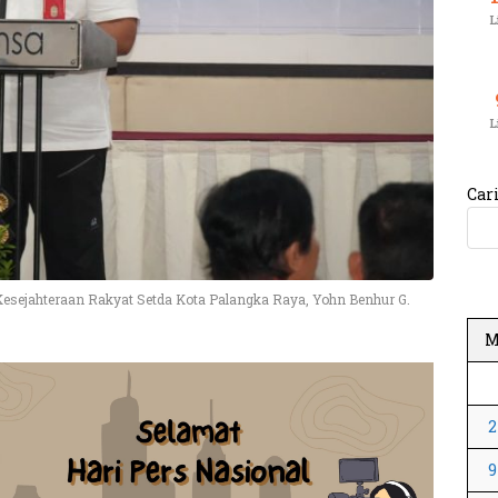
L
L
Car
Kesejahteraan Rakyat Setda Kota Palangka Raya, Yohn Benhur G.
2
9