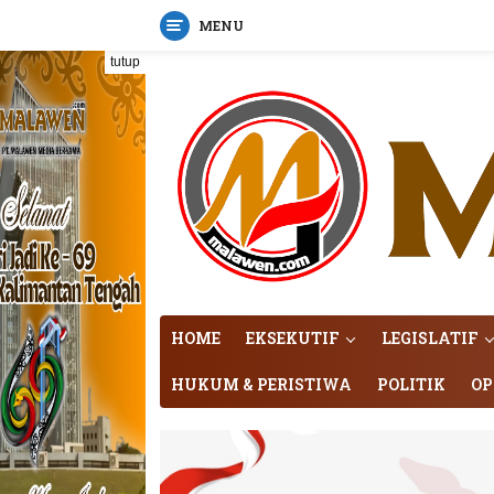
MENU
Langsung
tutup
ke
konten
HOME
EKSEKUTIF
LEGISLATIF
HUKUM & PERISTIWA
POLITIK
OP