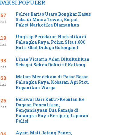
DAKSI POPULER
Polres Barito Utara Bongkar Kasus
257
Sabu di Muara Teweh, Empat
ihat
Paket Narkotika Diamankan
Ungkap Peredaran Narkotika di
219
Palangka Raya, Polisi Sita 1.600
ihat
Butir Obat Diduga Golongan I
Linae Victoria Aden Dikukuhkan
198
Sebagai Sekda Definitif Kalteng
ihat
Malam Mencekam di Pasar Besar
168
Palangka Raya, Kobaran Api Picu
ihat
Kepanikan Warga
Berawal Dari Kebut-Kebutan ke
126
Dugaan Penculikan,
ihat
Penganiayaan Dua Remaja di
Palangka Raya Berujung Laporan
Polisi
Ayam Mati Jelang Panen,
104