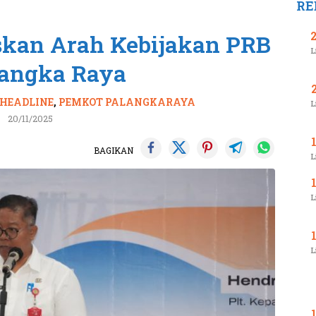
RE
kan Arah Kebijakan PRB
L
langka Raya
HEADLINE
,
PEMKOT PALANGKARAYA
L
20/11/2025
BAGIKAN
L
L
L