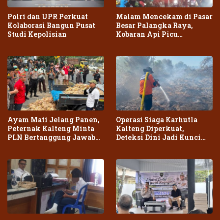
Polri dan UPR Perkuat
Malam Mencekam di Pasar
Kolaborasi Bangun Pusat
Besar Palangka Raya,
Studi Kepolisian
Kobaran Api Picu
Kepanikan Warga
Ayam Mati Jelang Panen,
Operasi Siaga Karhutla
Peternak Kalteng Minta
Kalteng Diperkuat,
PLN Bertanggung Jawab
Deteksi Dini Jadi Kunci
atas Dampak Pemadaman
Cegah Kebakaran Meluas