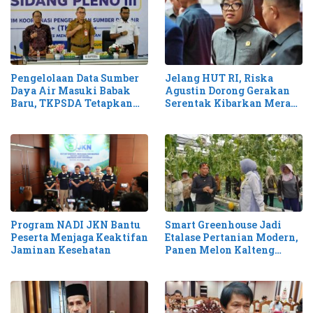
Pengelolaan Data Sumber
Jelang HUT RI, Riska
Daya Air Masuki Babak
Agustin Dorong Gerakan
Baru, TKPSDA Tetapkan
Serentak Kibarkan Merah
Matriks PSIH3
Putih di Kalteng
Smart Greenhouse Jadi
Program NADI JKN Bantu
Etalase Pertanian Modern,
Peserta Menjaga Keaktifan
Panen Melon Kalteng
Jaminan Kesehatan
Tembus 1,1 Ton