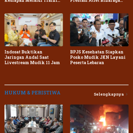
Kesiapan Melalui Training
Prestasi Atlet Binaraga
Center Terpadu
Daerah
Indosat Buktikan
BPJS Kesehatan Siapkan
Jaringan Andal Saat
Posko Mudik JKN Layani
Livestream Mudik 11 Jam
Peserta Lebaran
HUKUM & PERISTIWA
Selengkapnya