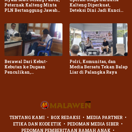
Peternak Kalteng Minta
Kalteng Diperkuat,
PLN Bertanggung Jawab
Deteksi Dini Jadi Kunci
atas Dampak Pemadaman
Cegah Kebakaran Meluas
Berawal Dari Kebut-
Polri, Komunitas, dan
Kebutan ke Dugaan
Media Bersatu Tekan Balap
Penculikan,
Liar di Palangka Raya
Penganiayaan Dua Remaja
di Palangka Raya Berujung
Laporan Polisi
TENTANG KAMI
BOX REDAKSI
MEDIA PARTNER
ETIKA DAN KODE ETIK
PEDOMAN MEDIA SIBER
PEDOMAN PEMBERITAAN RAMAH ANAK