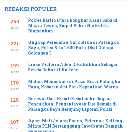
REDAKSI POPULER
Polres Barito Utara Bongkar Kasus Sabu di
259
Muara Teweh, Empat Paket Narkotika
Lihat
Diamankan
Ungkap Peredaran Narkotika di Palangka
221
Raya, Polisi Sita 1.600 Butir Obat Diduga
Lihat
Golongan I
Linae Victoria Aden Dikukuhkan Sebagai
199
Sekda Definitif Kalteng
Lihat
Malam Mencekam di Pasar Besar Palangka
170
Raya, Kobaran Api Picu Kepanikan Warga
Lihat
Berawal Dari Kebut-Kebutan ke Dugaan
128
Penculikan, Penganiayaan Dua Remaja di
Lihat
Palangka Raya Berujung Laporan Polisi
Ayam Mati Jelang Panen, Peternak Kalteng
107
Minta PLN Bertanggung Jawab atas Dampak
Lihat
Pemadaman