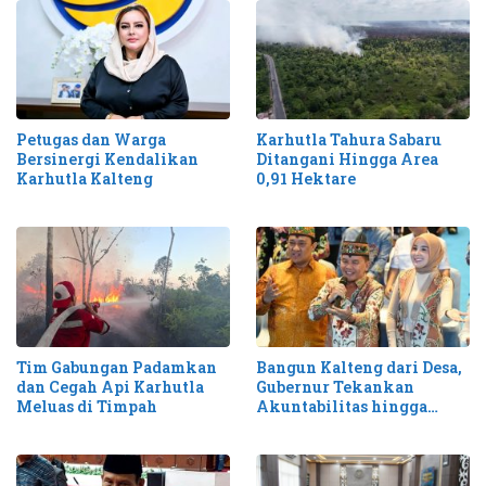
Petugas dan Warga
Karhutla Tahura Sabaru
Bersinergi Kendalikan
Ditangani Hingga Area
Karhutla Kalteng
0,91 Hektare
Tim Gabungan Padamkan
Bangun Kalteng dari Desa,
dan Cegah Api Karhutla
Gubernur Tekankan
Meluas di Timpah
Akuntabilitas hingga
Antisipasi Karhutla