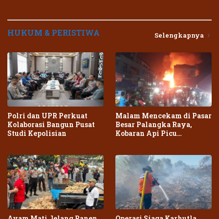
HUKUM & PERISTIWA
Selengkapnya
Polri dan UPR Perkuat
Malam Mencekam di Pasar
Kolaborasi Bangun Pusat
Besar Palangka Raya,
Studi Kepolisian
Kobaran Api Picu
Kepanikan Warga
Ayam Mati Jelang Panen,
Operasi Siaga Karhutla