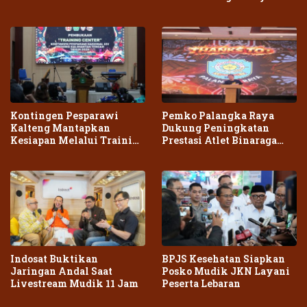
Kontingen Pesparawi
Pemko Palangka Raya
Kalteng Mantapkan
Dukung Peningkatan
Kesiapan Melalui Training
Prestasi Atlet Binaraga
Center Terpadu
Daerah
Indosat Buktikan
BPJS Kesehatan Siapkan
Jaringan Andal Saat
Posko Mudik JKN Layani
Livestream Mudik 11 Jam
Peserta Lebaran