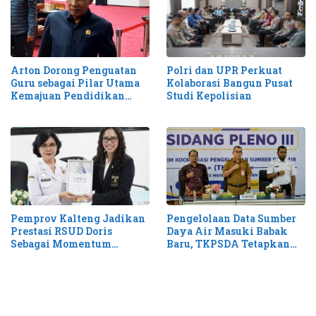
Arton Dorong Penguatan
Polri dan UPR Perkuat
Guru sebagai Pilar Utama
Kolaborasi Bangun Pusat
Kemajuan Pendidikan
Studi Kepolisian
Kalteng
Pemprov Kalteng Jadikan
Pengelolaan Data Sumber
Prestasi RSUD Doris
Daya Air Masuki Babak
Sebagai Momentum
Baru, TKPSDA Tetapkan
Perluas Layanan Stroke
Matriks PSIH3