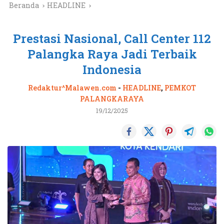
Beranda
HEADLINE
Prestasi Nasional, Call Center 112
Palangka Raya Jadi Terbaik
Indonesia
Redaktur^Malawen.com
-
HEADLINE
,
PEMKOT
PALANGKARAYA
19/12/2025