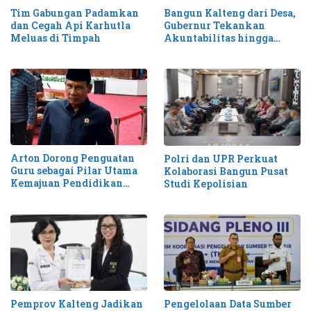
Tim Gabungan Padamkan
Bangun Kalteng dari Desa,
dan Cegah Api Karhutla
Gubernur Tekankan
Meluas di Timpah
Akuntabilitas hingga
Antisipasi Karhutla
Arton Dorong Penguatan
Polri dan UPR Perkuat
Guru sebagai Pilar Utama
Kolaborasi Bangun Pusat
Kemajuan Pendidikan
Studi Kepolisian
Kalteng
Pemprov Kalteng Jadikan
Pengelolaan Data Sumber