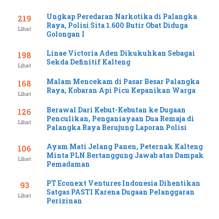
Ungkap Peredaran Narkotika di Palangka
219
Raya, Polisi Sita 1.600 Butir Obat Diduga
Lihat
Golongan I
Linae Victoria Aden Dikukuhkan Sebagai
198
Sekda Definitif Kalteng
Lihat
Malam Mencekam di Pasar Besar Palangka
168
Raya, Kobaran Api Picu Kepanikan Warga
Lihat
Berawal Dari Kebut-Kebutan ke Dugaan
126
Penculikan, Penganiayaan Dua Remaja di
Lihat
Palangka Raya Berujung Laporan Polisi
Ayam Mati Jelang Panen, Peternak Kalteng
106
Minta PLN Bertanggung Jawab atas Dampak
Lihat
Pemadaman
PT Econext Ventures Indonesia Dihentikan
93
Satgas PASTI Karena Dugaan Pelanggaran
Lihat
Perizinan