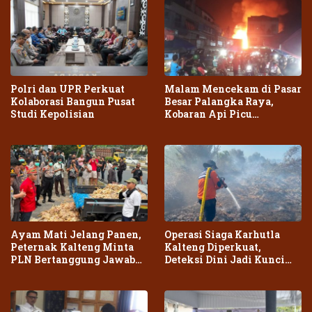
Polri dan UPR Perkuat
Malam Mencekam di Pasar
Kolaborasi Bangun Pusat
Besar Palangka Raya,
Studi Kepolisian
Kobaran Api Picu
Kepanikan Warga
Ayam Mati Jelang Panen,
Operasi Siaga Karhutla
Peternak Kalteng Minta
Kalteng Diperkuat,
PLN Bertanggung Jawab
Deteksi Dini Jadi Kunci
atas Dampak Pemadaman
Cegah Kebakaran Meluas