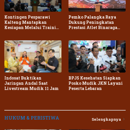
Kontingen Pesparawi
Pemko Palangka Raya
Kalteng Mantapkan
Dukung Peningkatan
Kesiapan Melalui Training
Prestasi Atlet Binaraga
Center Terpadu
Daerah
Indosat Buktikan
BPJS Kesehatan Siapkan
Jaringan Andal Saat
Posko Mudik JKN Layani
Livestream Mudik 11 Jam
Peserta Lebaran
HUKUM & PERISTIWA
Selengkapnya