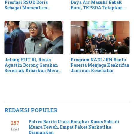
Prestasi RSUD Doris
Daya Air Masuki Babak
Sebagai Momentum
Baru, TKPSDA Tetapkan
Perluas Layanan Stroke
Matriks PSIH3
Jelang HUT RI, Riska
Program NADI JKN Bantu
Agustin Dorong Gerakan
Peserta Menjaga Keaktifan
Serentak Kibarkan Merah
Jaminan Kesehatan
Putih di Kalteng
REDAKSI POPULER
Polres Barito Utara Bongkar Kasus Sabu di
257
Muara Teweh, Empat Paket Narkotika
Lihat
Diamankan