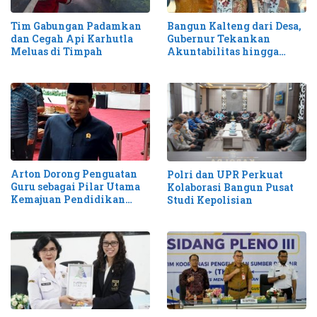
Tim Gabungan Padamkan
Bangun Kalteng dari Desa,
dan Cegah Api Karhutla
Gubernur Tekankan
Meluas di Timpah
Akuntabilitas hingga
Antisipasi Karhutla
Arton Dorong Penguatan
Polri dan UPR Perkuat
Guru sebagai Pilar Utama
Kolaborasi Bangun Pusat
Kemajuan Pendidikan
Studi Kepolisian
Kalteng