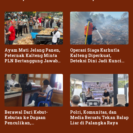
Kepanikan Warga
Ayam Mati Jelang Panen,
Operasi Siaga Karhutla
Peternak Kalteng Minta
Kalteng Diperkuat,
PLN Bertanggung Jawab
Deteksi Dini Jadi Kunci
atas Dampak Pemadaman
Cegah Kebakaran Meluas
Berawal Dari Kebut-
Polri, Komunitas, dan
Kebutan ke Dugaan
Media Bersatu Tekan Balap
Penculikan,
Liar di Palangka Raya
Penganiayaan Dua Remaja