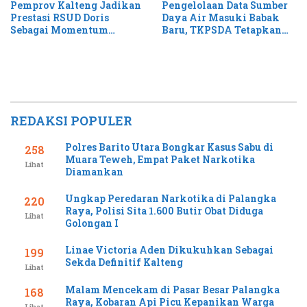
Pemprov Kalteng Jadikan
Pengelolaan Data Sumber
Prestasi RSUD Doris
Daya Air Masuki Babak
Sebagai Momentum
Baru, TKPSDA Tetapkan
Perluas Layanan Stroke
Matriks PSIH3
REDAKSI POPULER
Polres Barito Utara Bongkar Kasus Sabu di
258
Muara Teweh, Empat Paket Narkotika
Lihat
Diamankan
Ungkap Peredaran Narkotika di Palangka
220
Raya, Polisi Sita 1.600 Butir Obat Diduga
Lihat
Golongan I
Linae Victoria Aden Dikukuhkan Sebagai
199
Sekda Definitif Kalteng
Lihat
Malam Mencekam di Pasar Besar Palangka
168
Raya, Kobaran Api Picu Kepanikan Warga
Lihat