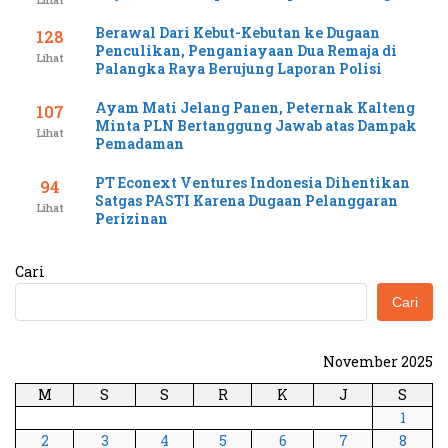
Berawal Dari Kebut-Kebutan ke Dugaan
128
Penculikan, Penganiayaan Dua Remaja di
Lihat
Palangka Raya Berujung Laporan Polisi
Ayam Mati Jelang Panen, Peternak Kalteng
107
Minta PLN Bertanggung Jawab atas Dampak
Lihat
Pemadaman
PT Econext Ventures Indonesia Dihentikan
94
Satgas PASTI Karena Dugaan Pelanggaran
Lihat
Perizinan
Cari
Cari
November 2025
M
S
S
R
K
J
S
1
2
3
4
5
6
7
8