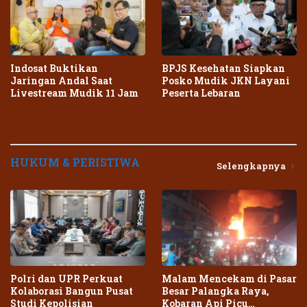
Indosat Buktikan
BPJS Kesehatan Siapkan
Jaringan Andal Saat
Posko Mudik JKN Layani
Livestream Mudik 11 Jam
Peserta Lebaran
HUKUM & PERISTIWA
Selengkapnya
Polri dan UPR Perkuat
Malam Mencekam di Pasar
Kolaborasi Bangun Pusat
Besar Palangka Raya,
Studi Kepolisian
Kobaran Api Picu