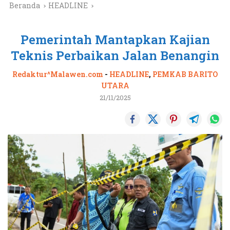
Beranda
HEADLINE
Pemerintah Mantapkan Kajian
Teknis Perbaikan Jalan Benangin
Redaktur^Malawen.com
-
HEADLINE
,
PEMKAB BARITO
UTARA
21/11/2025