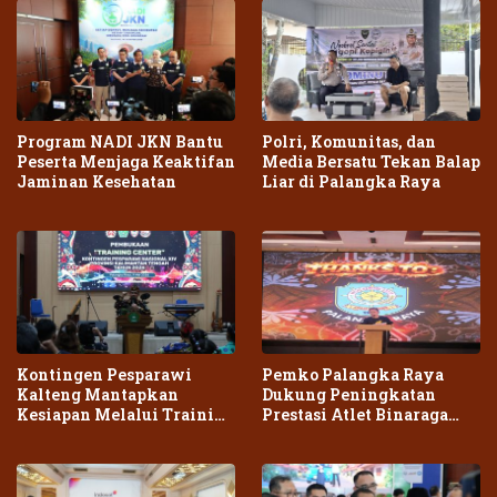
Program NADI JKN Bantu
Polri, Komunitas, dan
Peserta Menjaga Keaktifan
Media Bersatu Tekan Balap
Jaminan Kesehatan
Liar di Palangka Raya
Kontingen Pesparawi
Pemko Palangka Raya
Kalteng Mantapkan
Dukung Peningkatan
Kesiapan Melalui Training
Prestasi Atlet Binaraga
Center Terpadu
Daerah