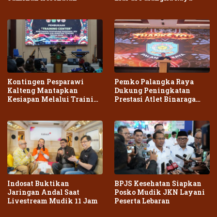
Kontingen Pesparawi
Pemko Palangka Raya
Kalteng Mantapkan
Dukung Peningkatan
Kesiapan Melalui Training
Prestasi Atlet Binaraga
Center Terpadu
Daerah
Indosat Buktikan
BPJS Kesehatan Siapkan
Jaringan Andal Saat
Posko Mudik JKN Layani
Livestream Mudik 11 Jam
Peserta Lebaran