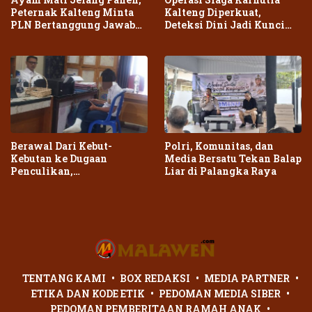
Peternak Kalteng Minta
Kalteng Diperkuat,
PLN Bertanggung Jawab
Deteksi Dini Jadi Kunci
atas Dampak Pemadaman
Cegah Kebakaran Meluas
Berawal Dari Kebut-
Polri, Komunitas, dan
Kebutan ke Dugaan
Media Bersatu Tekan Balap
Penculikan,
Liar di Palangka Raya
Penganiayaan Dua Remaja
di Palangka Raya Berujung
Laporan Polisi
TENTANG KAMI
BOX REDAKSI
MEDIA PARTNER
ETIKA DAN KODE ETIK
PEDOMAN MEDIA SIBER
PEDOMAN PEMBERITAAN RAMAH ANAK