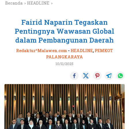
Beranda
HEADLINE
Fairid Naparin Tegaskan
Pentingnya Wawasan Global
dalam Pembangunan Daerah
Redaktur^Malawen.com
-
HEADLINE
,
PEMKOT
PALANGKARAYA
10/11/2025