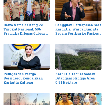
Bawa Nama Kalteng ke
Gangguan Pernapasan Saat
Tingkat Nasional, 506
Karhutla, Warga Diminta
Pramuka Dilepas Gubernur
Segera Periksa ke Faskes
Agustiar ke Jamnas XII
Terdekat
Petugas dan Warga
Karhutla Tahura Sabaru
Bersinergi Kendalikan
Ditangani Hingga Area
Karhutla Kalteng
0,91 Hektare