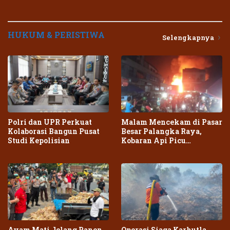
HUKUM & PERISTIWA
Selengkapnya
Polri dan UPR Perkuat
Malam Mencekam di Pasar
Kolaborasi Bangun Pusat
Besar Palangka Raya,
Studi Kepolisian
Kobaran Api Picu
Kepanikan Warga
Ayam Mati Jelang Panen,
Operasi Siaga Karhutla