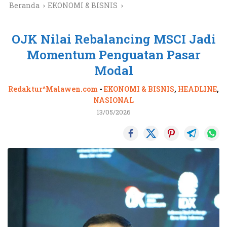
Beranda
EKONOMI & BISNIS
OJK Nilai Rebalancing MSCI Jadi
Momentum Penguatan Pasar
Modal
Redaktur^Malawen.com
-
EKONOMI & BISNIS
,
HEADLINE
,
NASIONAL
13/05/2026