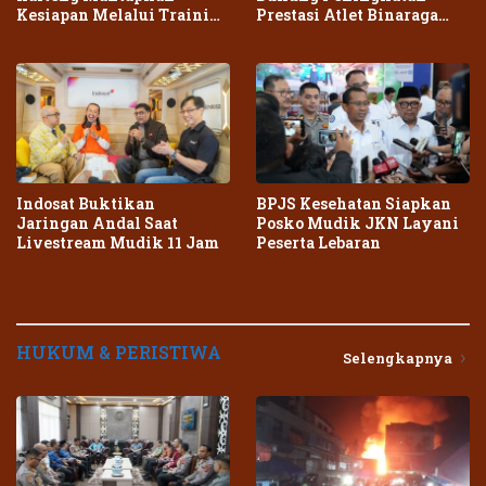
Kesiapan Melalui Training
Prestasi Atlet Binaraga
Center Terpadu
Daerah
Indosat Buktikan
BPJS Kesehatan Siapkan
Jaringan Andal Saat
Posko Mudik JKN Layani
Livestream Mudik 11 Jam
Peserta Lebaran
HUKUM & PERISTIWA
Selengkapnya