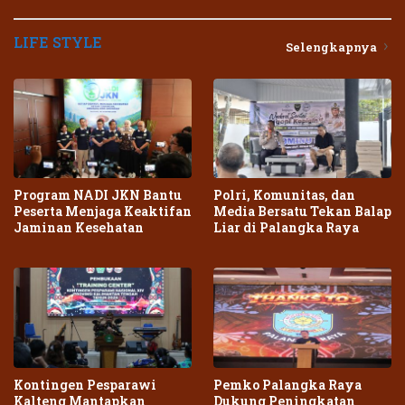
LIFE STYLE
Selengkapnya
Program NADI JKN Bantu
Polri, Komunitas, dan
Peserta Menjaga Keaktifan
Media Bersatu Tekan Balap
Jaminan Kesehatan
Liar di Palangka Raya
Kontingen Pesparawi
Pemko Palangka Raya
Kalteng Mantapkan
Dukung Peningkatan