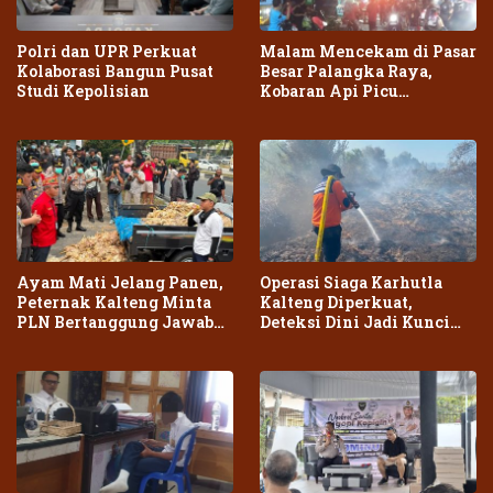
Polri dan UPR Perkuat
Malam Mencekam di Pasar
Kolaborasi Bangun Pusat
Besar Palangka Raya,
Studi Kepolisian
Kobaran Api Picu
Kepanikan Warga
Ayam Mati Jelang Panen,
Operasi Siaga Karhutla
Peternak Kalteng Minta
Kalteng Diperkuat,
PLN Bertanggung Jawab
Deteksi Dini Jadi Kunci
atas Dampak Pemadaman
Cegah Kebakaran Meluas