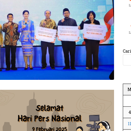
L
L
Car
4
1