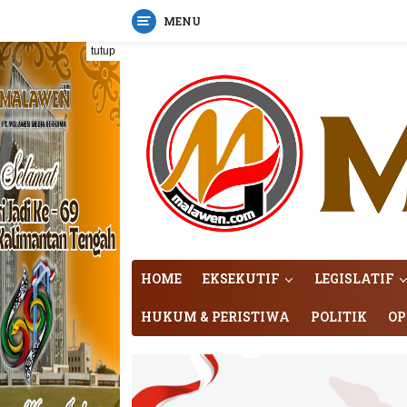
MENU
Langsung
tutup
ke
konten
HOME
EKSEKUTIF
LEGISLATIF
HUKUM & PERISTIWA
POLITIK
OP