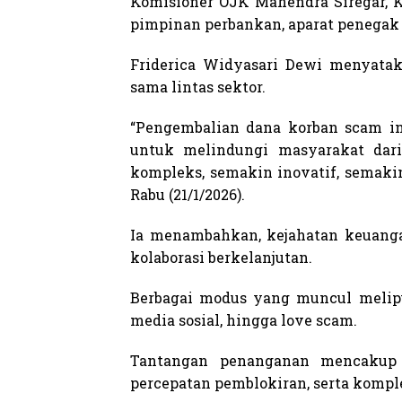
Komisioner OJK Mahendra Siregar, K
pimpinan perbankan, aparat penegak 
Friderica Widyasari Dewi menyata
sama lintas sektor.
“Pengembalian dana korban scam in
untuk melindungi masyarakat dar
kompleks, semakin inovatif, semaki
Rabu (21/1/2026).
Ia menambahkan, kejahatan keuangan
kolaborasi berkelanjutan.
Berbagai modus yang muncul meliputi
media sosial, hingga love scam.
Tantangan penanganan mencakup l
percepatan pemblokiran, serta komple