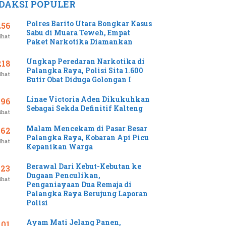
DAKSI POPULER
Polres Barito Utara Bongkar Kasus
256
Sabu di Muara Teweh, Empat
ihat
Paket Narkotika Diamankan
Ungkap Peredaran Narkotika di
218
Palangka Raya, Polisi Sita 1.600
ihat
Butir Obat Diduga Golongan I
Linae Victoria Aden Dikukuhkan
196
Sebagai Sekda Definitif Kalteng
ihat
Malam Mencekam di Pasar Besar
162
Palangka Raya, Kobaran Api Picu
ihat
Kepanikan Warga
Berawal Dari Kebut-Kebutan ke
123
Dugaan Penculikan,
ihat
Penganiayaan Dua Remaja di
Palangka Raya Berujung Laporan
Polisi
Ayam Mati Jelang Panen,
101