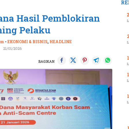
RE
na Hasil Pemblokiran
L
ing Pelaku
om
-
EKONOMI & BISNIS
,
HEADLINE
L
21/01/2026
BAGIKAN
L
L
L