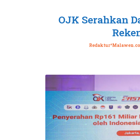
OJK Serahkan Da
Reken
Redaktur^Malawen.c