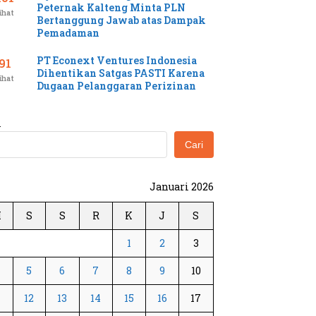
Peternak Kalteng Minta PLN
ihat
Bertanggung Jawab atas Dampak
Pemadaman
PT Econext Ventures Indonesia
91
Dihentikan Satgas PASTI Karena
ihat
Dugaan Pelanggaran Perizinan
i
Cari
Januari 2026
M
S
S
R
K
J
S
1
2
3
5
6
7
8
9
10
1
12
13
14
15
16
17