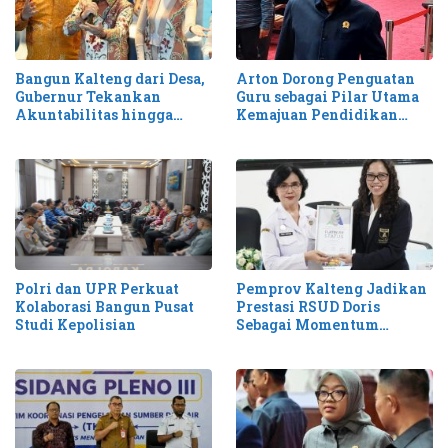
Bangun Kalteng dari Desa,
Arton Dorong Penguatan
Gubernur Tekankan
Guru sebagai Pilar Utama
Akuntabilitas hingga
Kemajuan Pendidikan
Antisipasi Karhutla
Kalteng
Pemprov Kalteng Jadikan
Polri dan UPR Perkuat
Prestasi RSUD Doris
Kolaborasi Bangun Pusat
Sebagai Momentum
Studi Kepolisian
Perluas Layanan Stroke