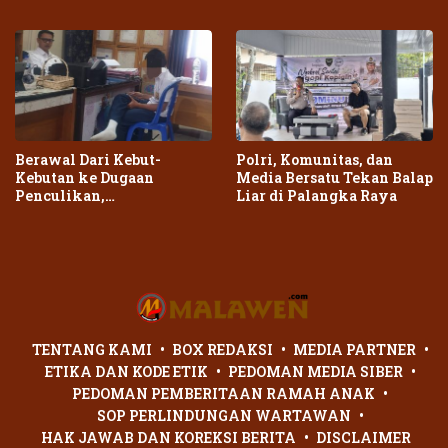
atas Dampak Pemadaman
Cegah Kebakaran Meluas
Berawal Dari Kebut-
Polri, Komunitas, dan
Kebutan ke Dugaan
Media Bersatu Tekan Balap
Penculikan,
Liar di Palangka Raya
Penganiayaan Dua Remaja
di Palangka Raya Berujung
Laporan Polisi
TENTANG KAMI
BOX REDAKSI
MEDIA PARTNER
ETIKA DAN KODE ETIK
PEDOMAN MEDIA SIBER
PEDOMAN PEMBERITAAN RAMAH ANAK
SOP PERLINDUNGAN WARTAWAN
HAK JAWAB DAN KOREKSI BERITA
DISCLAIMER