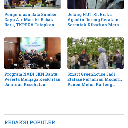
Pengelolaan Data Sumber
Jelang HUT RI, Riska
Daya Air Masuki Babak
Agustin Dorong Gerakan
Baru, TKPSDA Tetapkan
Serentak Kibarkan Merah
Matriks PSIH3
Putih di Kalteng
Smart Greenhouse Jadi
Program NADI JKN Bantu
Etalase Pertanian Modern,
Peserta Menjaga Keaktifan
Panen Melon Kalteng
Jaminan Kesehatan
Tembus 1,1 Ton
REDAKSI POPULER