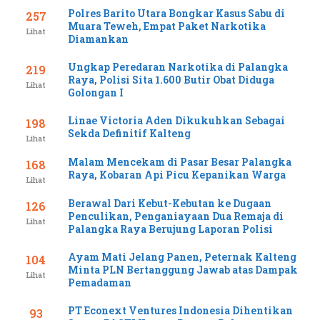
Polres Barito Utara Bongkar Kasus Sabu di
257
Muara Teweh, Empat Paket Narkotika
Lihat
Diamankan
Ungkap Peredaran Narkotika di Palangka
219
Raya, Polisi Sita 1.600 Butir Obat Diduga
Lihat
Golongan I
Linae Victoria Aden Dikukuhkan Sebagai
198
Sekda Definitif Kalteng
Lihat
Malam Mencekam di Pasar Besar Palangka
168
Raya, Kobaran Api Picu Kepanikan Warga
Lihat
Berawal Dari Kebut-Kebutan ke Dugaan
126
Penculikan, Penganiayaan Dua Remaja di
Lihat
Palangka Raya Berujung Laporan Polisi
Ayam Mati Jelang Panen, Peternak Kalteng
104
Minta PLN Bertanggung Jawab atas Dampak
Lihat
Pemadaman
PT Econext Ventures Indonesia Dihentikan
93