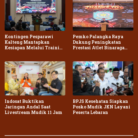
Kontingen Pesparawi
Pemko Palangka Raya
Kalteng Mantapkan
Dukung Peningkatan
Kesiapan Melalui Training
Prestasi Atlet Binaraga
Center Terpadu
Daerah
Indosat Buktikan
BPJS Kesehatan Siapkan
Jaringan Andal Saat
Posko Mudik JKN Layani
Livestream Mudik 11 Jam
Peserta Lebaran