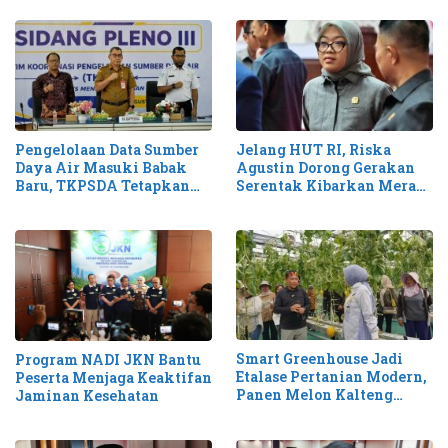
Pengelolaan Data Sumber
Jelang HUT RI, Riska
Daya Air Masuki Babak
Agustin Dorong Gerakan
Baru, TKPSDA Tetapkan
Serentak Kibarkan Merah
Matriks PSIH3
Putih di Kalteng
Smart Greenhouse Jadi
Program NADI JKN Bantu
Etalase Pertanian Modern,
Peserta Menjaga Keaktifan
Panen Melon Kalteng
Jaminan Kesehatan
Tembus 1,1 Ton