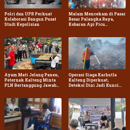
Polri dan UPR Perkuat
Malam Mencekam di Pasar
Kolaborasi Bangun Pusat
Besar Palangka Raya,
Studi Kepolisian
Kobaran Api Picu
Kepanikan Warga
Ayam Mati Jelang Panen,
Operasi Siaga Karhutla
Peternak Kalteng Minta
Kalteng Diperkuat,
PLN Bertanggung Jawab
Deteksi Dini Jadi Kunci
atas Dampak Pemadaman
Cegah Kebakaran Meluas