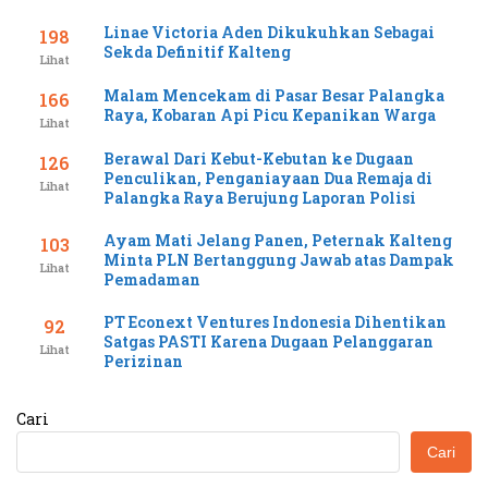
Linae Victoria Aden Dikukuhkan Sebagai
198
Sekda Definitif Kalteng
Lihat
Malam Mencekam di Pasar Besar Palangka
166
Raya, Kobaran Api Picu Kepanikan Warga
Lihat
Berawal Dari Kebut-Kebutan ke Dugaan
126
Penculikan, Penganiayaan Dua Remaja di
Lihat
Palangka Raya Berujung Laporan Polisi
Ayam Mati Jelang Panen, Peternak Kalteng
103
Minta PLN Bertanggung Jawab atas Dampak
Lihat
Pemadaman
PT Econext Ventures Indonesia Dihentikan
92
Satgas PASTI Karena Dugaan Pelanggaran
Lihat
Perizinan
Cari
Cari