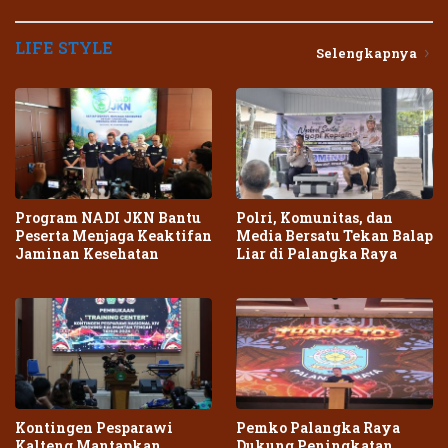
LIFE STYLE
Selengkapnya
Program NADI JKN Bantu
Polri, Komunitas, dan
Peserta Menjaga Keaktifan
Media Bersatu Tekan Balap
Jaminan Kesehatan
Liar di Palangka Raya
Kontingen Pesparawi
Pemko Palangka Raya
Kalteng Mantapkan
Dukung Peningkatan