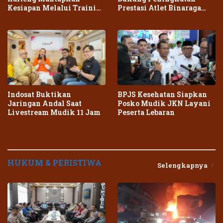
Kesiapan Melalui Training
Prestasi Atlet Binaraga
Center Terpadu
Daerah
Indosat Buktikan
BPJS Kesehatan Siapkan
Jaringan Andal Saat
Posko Mudik JKN Layani
Livestream Mudik 11 Jam
Peserta Lebaran
HUKUM & PERISTIWA
Selengkapnya