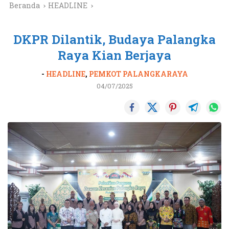
Beranda
HEADLINE
DKPR Dilantik, Budaya Palangka
Raya Kian Berjaya
-
HEADLINE
,
PEMKOT PALANGKARAYA
04/07/2025