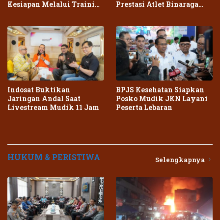
Kesiapan Melalui Training
Prestasi Atlet Binaraga
Center Terpadu
Daerah
Indosat Buktikan
BPJS Kesehatan Siapkan
Jaringan Andal Saat
Posko Mudik JKN Layani
Livestream Mudik 11 Jam
Peserta Lebaran
HUKUM & PERISTIWA
Selengkapnya