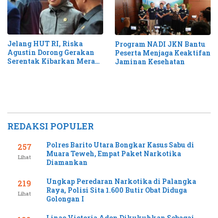
Jelang HUT RI, Riska
Program NADI JKN Bantu
Agustin Dorong Gerakan
Peserta Menjaga Keaktifan
Serentak Kibarkan Merah
Jaminan Kesehatan
Putih di Kalteng
REDAKSI POPULER
Polres Barito Utara Bongkar Kasus Sabu di
257
Muara Teweh, Empat Paket Narkotika
Lihat
Diamankan
Ungkap Peredaran Narkotika di Palangka
219
Raya, Polisi Sita 1.600 Butir Obat Diduga
Lihat
Golongan I
Linae Victoria Aden Dikukuhkan Sebagai