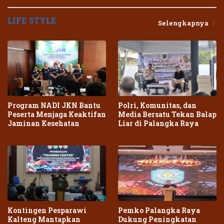
LIFE STYLE
Selengkapnya
Program NADI JKN Bantu
Polri, Komunitas, dan
Peserta Menjaga Keaktifan
Media Bersatu Tekan Balap
Jaminan Kesehatan
Liar di Palangka Raya
Kontingen Pesparawi
Pemko Palangka Raya
Kalteng Mantapkan
Dukung Peningkatan