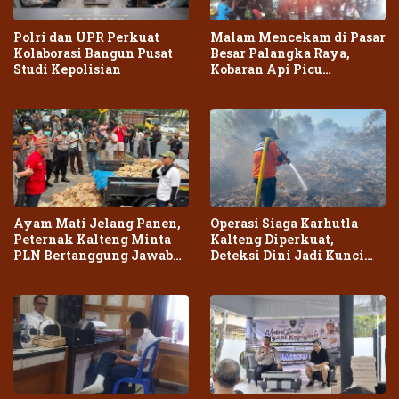
Polri dan UPR Perkuat
Malam Mencekam di Pasar
Kolaborasi Bangun Pusat
Besar Palangka Raya,
Studi Kepolisian
Kobaran Api Picu
Kepanikan Warga
Ayam Mati Jelang Panen,
Operasi Siaga Karhutla
Peternak Kalteng Minta
Kalteng Diperkuat,
PLN Bertanggung Jawab
Deteksi Dini Jadi Kunci
atas Dampak Pemadaman
Cegah Kebakaran Meluas