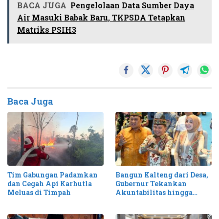
BACA JUGA
Pengelolaan Data Sumber Daya
Air Masuki Babak Baru, TKPSDA Tetapkan
Matriks PSIH3
Baca Juga
Tim Gabungan Padamkan
Bangun Kalteng dari Desa,
dan Cegah Api Karhutla
Gubernur Tekankan
Meluas di Timpah
Akuntabilitas hingga
Antisipasi Karhutla