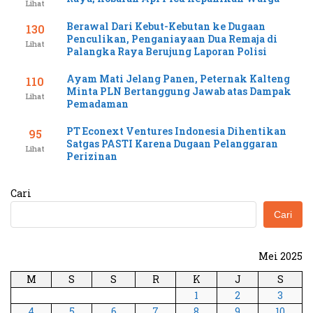
Lihat
Berawal Dari Kebut-Kebutan ke Dugaan
130
Penculikan, Penganiayaan Dua Remaja di
Lihat
Palangka Raya Berujung Laporan Polisi
Ayam Mati Jelang Panen, Peternak Kalteng
110
Minta PLN Bertanggung Jawab atas Dampak
Lihat
Pemadaman
PT Econext Ventures Indonesia Dihentikan
95
Satgas PASTI Karena Dugaan Pelanggaran
Lihat
Perizinan
Cari
Cari
Mei 2025
M
S
S
R
K
J
S
1
2
3
4
5
6
7
8
9
10