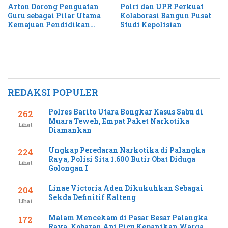
Arton Dorong Penguatan
Polri dan UPR Perkuat
Guru sebagai Pilar Utama
Kolaborasi Bangun Pusat
Kemajuan Pendidikan
Studi Kepolisian
Kalteng
REDAKSI POPULER
Polres Barito Utara Bongkar Kasus Sabu di
262
Muara Teweh, Empat Paket Narkotika
Lihat
Diamankan
Ungkap Peredaran Narkotika di Palangka
224
Raya, Polisi Sita 1.600 Butir Obat Diduga
Lihat
Golongan I
Linae Victoria Aden Dikukuhkan Sebagai
204
Sekda Definitif Kalteng
Lihat
Malam Mencekam di Pasar Besar Palangka
172
Raya, Kobaran Api Picu Kepanikan Warga