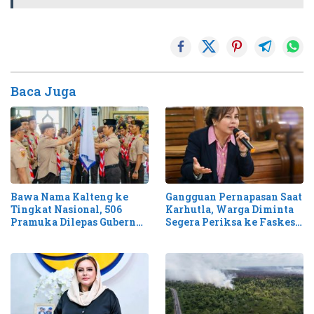
Baca Juga
Bawa Nama Kalteng ke
Gangguan Pernapasan Saat
Tingkat Nasional, 506
Karhutla, Warga Diminta
Pramuka Dilepas Gubernur
Segera Periksa ke Faskes
Agustiar ke Jamnas XII
Terdekat