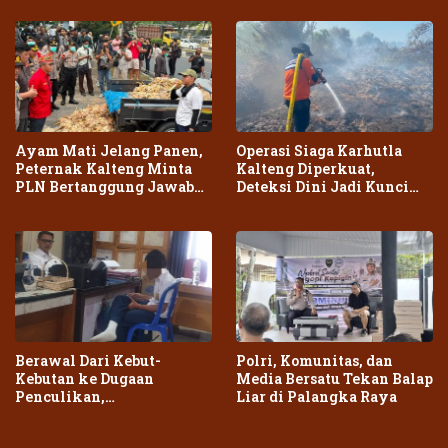
Ayam Mati Jelang Panen,
Operasi Siaga Karhutla
Peternak Kalteng Minta
Kalteng Diperkuat,
PLN Bertanggung Jawab
Deteksi Dini Jadi Kunci
atas Dampak Pemadaman
Cegah Kebakaran Meluas
Berawal Dari Kebut-
Polri, Komunitas, dan
Kebutan ke Dugaan
Media Bersatu Tekan Balap
Penculikan,
Liar di Palangka Raya
Penganiayaan Dua Remaja
di Palangka Raya Berujung