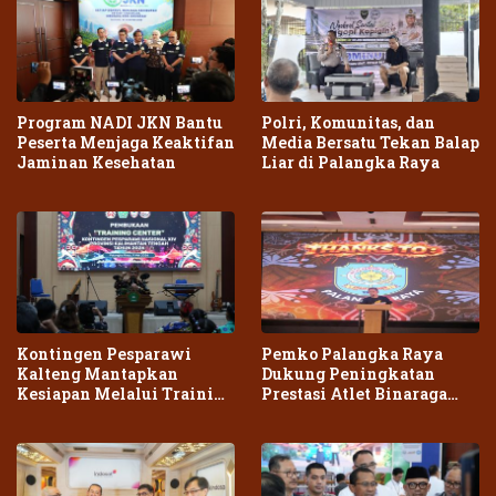
Program NADI JKN Bantu
Polri, Komunitas, dan
Peserta Menjaga Keaktifan
Media Bersatu Tekan Balap
Jaminan Kesehatan
Liar di Palangka Raya
Kontingen Pesparawi
Pemko Palangka Raya
Kalteng Mantapkan
Dukung Peningkatan
Kesiapan Melalui Training
Prestasi Atlet Binaraga
Center Terpadu
Daerah