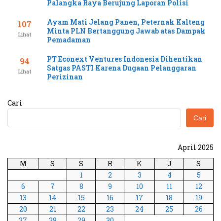
Palangka Raya Berujung Laporan Polisi
Ayam Mati Jelang Panen, Peternak Kalteng
107
Minta PLN Bertanggung Jawab atas Dampak
Lihat
Pemadaman
PT Econext Ventures Indonesia Dihentikan
94
Satgas PASTI Karena Dugaan Pelanggaran
Lihat
Perizinan
Cari
Cari
April 2025
M
S
S
R
K
J
S
1
2
3
4
5
6
7
8
9
10
11
12
13
14
15
16
17
18
19
20
21
22
23
24
25
26
27
28
29
30