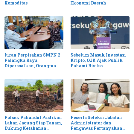
Komoditas
Ekonomi Daerah
Iuran Perpisahan SMPN 2
Sebelum Masuk Investasi
Palangka Raya
Kripto, OJK Ajak Publik
Dipersoalkan, Orangtua
Pahami Risiko
Minta Transparansi
Polsek Pahandut Pastikan
Peserta Seleksi Jabatan
Lahan Jagung Siap Tanam,
Administrator dan
Dukung Ketahanan
Pengawas Pertanyakan
Pangan 2026
Transparansi Hasil Tes di