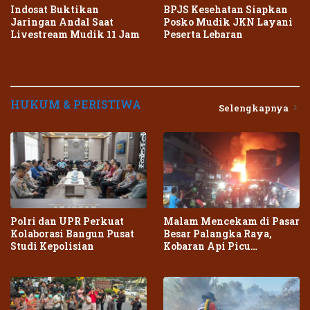
Indosat Buktikan
BPJS Kesehatan Siapkan
Jaringan Andal Saat
Posko Mudik JKN Layani
Livestream Mudik 11 Jam
Peserta Lebaran
HUKUM & PERISTIWA
Selengkapnya
Polri dan UPR Perkuat
Malam Mencekam di Pasar
Kolaborasi Bangun Pusat
Besar Palangka Raya,
Studi Kepolisian
Kobaran Api Picu
Kepanikan Warga