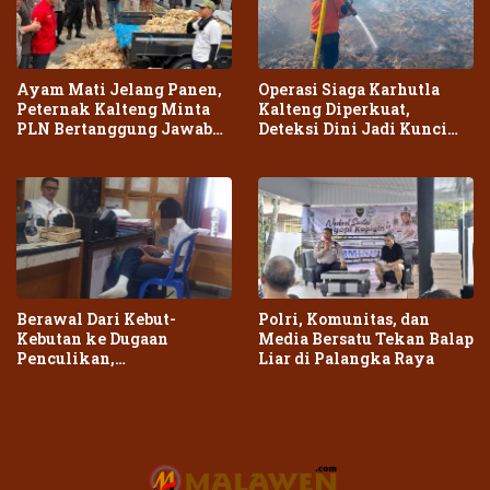
Ayam Mati Jelang Panen,
Operasi Siaga Karhutla
Peternak Kalteng Minta
Kalteng Diperkuat,
PLN Bertanggung Jawab
Deteksi Dini Jadi Kunci
atas Dampak Pemadaman
Cegah Kebakaran Meluas
Berawal Dari Kebut-
Polri, Komunitas, dan
Kebutan ke Dugaan
Media Bersatu Tekan Balap
Penculikan,
Liar di Palangka Raya
Penganiayaan Dua Remaja
di Palangka Raya Berujung
Laporan Polisi