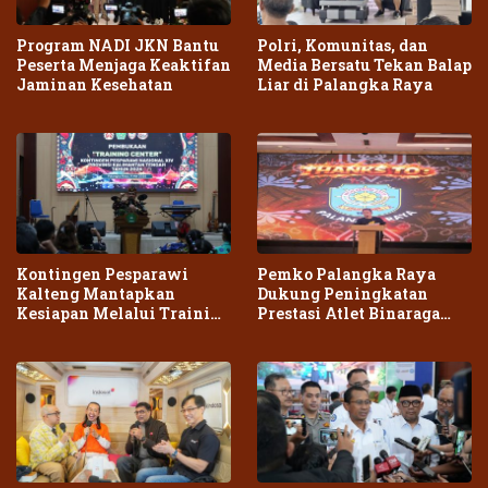
Program NADI JKN Bantu
Polri, Komunitas, dan
Peserta Menjaga Keaktifan
Media Bersatu Tekan Balap
Jaminan Kesehatan
Liar di Palangka Raya
Kontingen Pesparawi
Pemko Palangka Raya
Kalteng Mantapkan
Dukung Peningkatan
Kesiapan Melalui Training
Prestasi Atlet Binaraga
Center Terpadu
Daerah