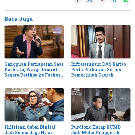
Baca Juga
Gangguan Pernapasan Saat
Infrastruktur DAS Barito
Karhutla, Warga Diminta
Perlu Perhatian Serius
Segera Periksa ke Faskes
Pemerintah Daerah
Terdekat
Hilirisasi Cabai Dinilai
Purdiono Harap BUMD
Jadi Solusi Jaga Nilai
Jadi Motor Penggerak