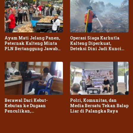
Ayam Mati Jelang Panen,
Operasi Siaga Karhutla
Peternak Kalteng Minta
Kalteng Diperkuat,
PLN Bertanggung Jawab
Deteksi Dini Jadi Kunci
atas Dampak Pemadaman
Cegah Kebakaran Meluas
Berawal Dari Kebut-
Polri, Komunitas, dan
Kebutan ke Dugaan
Media Bersatu Tekan Balap
Penculikan,
Liar di Palangka Raya
Penganiayaan Dua Remaja
di Palangka Raya Berujung
Laporan Polisi