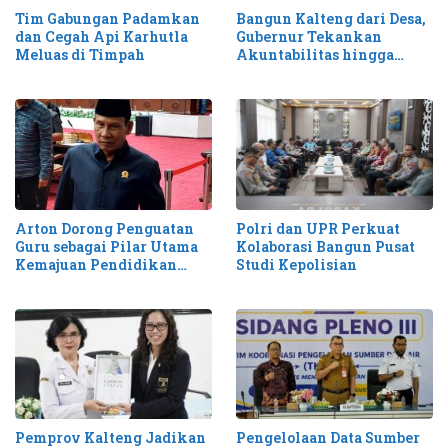
Tim Gabungan Padamkan
Bangun Kalteng dari Desa,
dan Cegah Api Karhutla
Gubernur Tekankan
Meluas di Timpah
Akuntabilitas hingga
Antisipasi Karhutla
Arton Dorong Penguatan
Polri dan UPR Perkuat
Guru sebagai Pilar Utama
Kolaborasi Bangun Pusat
Kemajuan Pendidikan
Studi Kepolisian
Kalteng
Pemprov Kalteng Jadikan
Pengelolaan Data Sumber