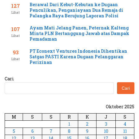
Berawal Dari Kebut-Kebutan ke Dugaan
127
Penculikan, Penganiayaan Dua Remaja di
Lihat
Palangka Raya Berujung Laporan Polisi
Ayam Mati Jelang Panen, Peternak Kalteng
107
Minta PLN Bertanggung Jawab atas Dampak
Lihat
Pemadaman
PT Econext Ventures Indonesia Dihentikan
93
Satgas PASTI Karena Dugaan Pelanggaran
Lihat
Perizinan
Cari
Cari
Oktober 2025
M
S
S
R
K
J
S
1
2
3
4
5
6
7
8
9
10
11
12
13
14
15
16
17
18