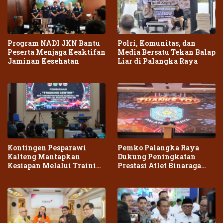
Program NADI JKN Bantu
Polri, Komunitas, dan
Peserta Menjaga Keaktifan
Media Bersatu Tekan Balap
Jaminan Kesehatan
Liar di Palangka Raya
Kontingen Pesparawi
Pemko Palangka Raya
Kalteng Mantapkan
Dukung Peningkatan
Kesiapan Melalui Training
Prestasi Atlet Binaraga
Center Terpadu
Daerah