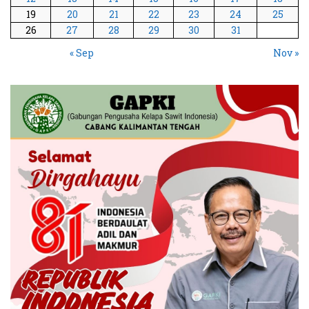
19
20
21
22
23
24
25
26
27
28
29
30
31
« Sep
Nov »