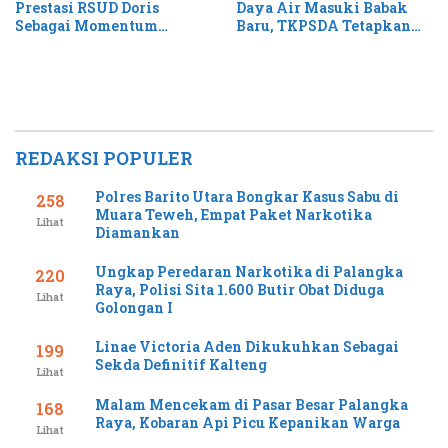
Prestasi RSUD Doris
Daya Air Masuki Babak
Sebagai Momentum
Baru, TKPSDA Tetapkan
Perluas Layanan Stroke
Matriks PSIH3
REDAKSI POPULER
Polres Barito Utara Bongkar Kasus Sabu di
258
Muara Teweh, Empat Paket Narkotika
Lihat
Diamankan
Ungkap Peredaran Narkotika di Palangka
220
Raya, Polisi Sita 1.600 Butir Obat Diduga
Lihat
Golongan I
Linae Victoria Aden Dikukuhkan Sebagai
199
Sekda Definitif Kalteng
Lihat
Malam Mencekam di Pasar Besar Palangka
168
Raya, Kobaran Api Picu Kepanikan Warga
Lihat