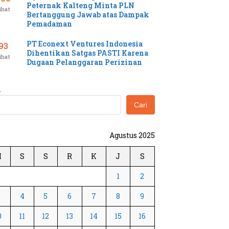
Peternak Kalteng Minta PLN
ihat
Bertanggung Jawab atas Dampak
Pemadaman
PT Econext Ventures Indonesia
93
Dihentikan Satgas PASTI Karena
ihat
Dugaan Pelanggaran Perizinan
i
Cari
Agustus 2025
M
S
S
R
K
J
S
1
2
3
4
5
6
7
8
9
0
11
12
13
14
15
16