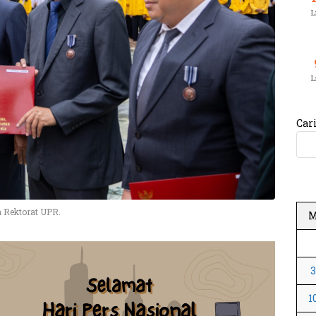
L
L
Car
n Rektorat UPR.
1