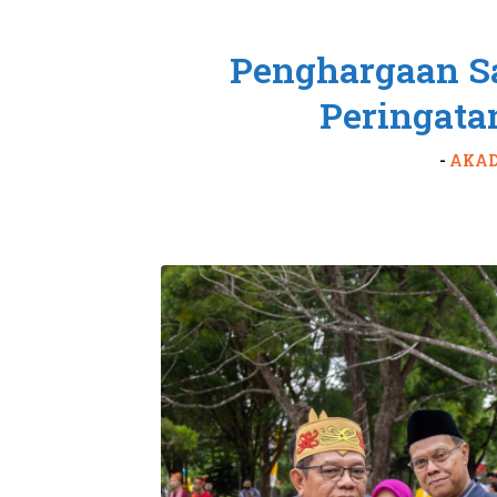
Penghargaan S
Peringata
-
AKA