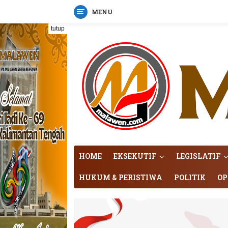
MENU
Langsung
tutup
ke
konten
HOME
EKSEKUTIF
LEGISLATIF
HUKUM & PERISTIWA
POLITIK
OP