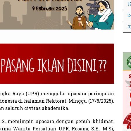
1
2
3
gka Raya (UPR) menggelar upacara peringatan
nesia di halaman Rektorat, Minggu (17/8/2025).
an seluruh civitas akademika.
, M.S, memimpin upacara dengan penuh khidmat.
ma Wanita Persatuan UPR, Rosana, S.E., M.Si,