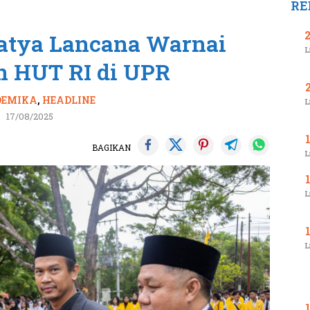
RE
atya Lancana Warnai
L
n HUT RI di UPR
DEMIKA
,
HEADLINE
L
17/08/2025
BAGIKAN
L
L
L