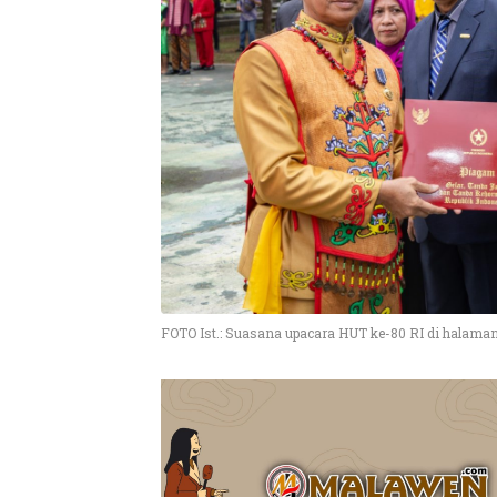
FOTO Ist.: Suasana upacara HUT ke-80 RI di halama