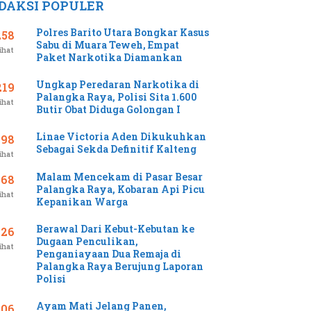
DAKSI POPULER
Polres Barito Utara Bongkar Kasus
258
Sabu di Muara Teweh, Empat
ihat
Paket Narkotika Diamankan
Ungkap Peredaran Narkotika di
219
Palangka Raya, Polisi Sita 1.600
ihat
Butir Obat Diduga Golongan I
Linae Victoria Aden Dikukuhkan
198
Sebagai Sekda Definitif Kalteng
ihat
Malam Mencekam di Pasar Besar
168
Palangka Raya, Kobaran Api Picu
ihat
Kepanikan Warga
Berawal Dari Kebut-Kebutan ke
126
Dugaan Penculikan,
ihat
Penganiayaan Dua Remaja di
Palangka Raya Berujung Laporan
Polisi
Ayam Mati Jelang Panen,
106