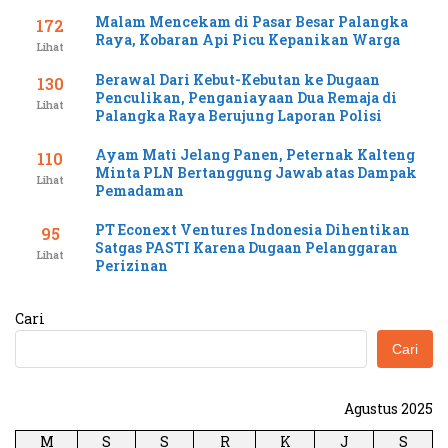
Malam Mencekam di Pasar Besar Palangka
172
Raya, Kobaran Api Picu Kepanikan Warga
Lihat
Berawal Dari Kebut-Kebutan ke Dugaan
130
Penculikan, Penganiayaan Dua Remaja di
Lihat
Palangka Raya Berujung Laporan Polisi
Ayam Mati Jelang Panen, Peternak Kalteng
110
Minta PLN Bertanggung Jawab atas Dampak
Lihat
Pemadaman
PT Econext Ventures Indonesia Dihentikan
95
Satgas PASTI Karena Dugaan Pelanggaran
Lihat
Perizinan
Cari
Cari
Agustus 2025
M
S
S
R
K
J
S