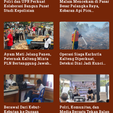
Polri dan UPR Perkuat
Malam Mencekam di Pasar
Kolaborasi Bangun Pusat
Besar Palangka Raya,
Studi Kepolisian
Kobaran Api Picu
Kepanikan Warga
Ayam Mati Jelang Panen,
Operasi Siaga Karhutla
Peternak Kalteng Minta
Kalteng Diperkuat,
PLN Bertanggung Jawab
Deteksi Dini Jadi Kunci
atas Dampak Pemadaman
Cegah Kebakaran Meluas
Berawal Dari Kebut-
Polri, Komunitas, dan
Kebutan ke Dugaan
Media Bersatu Tekan Balap