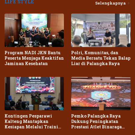
LIFE STYLE
Selengkapnya
Program NADI JKN Bantu
Polri, Komunitas, dan
Peserta Menjaga Keaktifan
Media Bersatu Tekan Balap
Jaminan Kesehatan
Liar di Palangka Raya
Kontingen Pesparawi
Pemko Palangka Raya
Kalteng Mantapkan
Dukung Peningkatan
Kesiapan Melalui Training
Prestasi Atlet Binaraga
Center Terpadu
Daerah