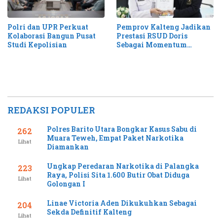
Pemprov Kalteng Jadikan
Polri dan UPR Perkuat
Prestasi RSUD Doris
Kolaborasi Bangun Pusat
Sebagai Momentum
Studi Kepolisian
Perluas Layanan Stroke
REDAKSI POPULER
Polres Barito Utara Bongkar Kasus Sabu di
262
Muara Teweh, Empat Paket Narkotika
Lihat
Diamankan
Ungkap Peredaran Narkotika di Palangka
223
Raya, Polisi Sita 1.600 Butir Obat Diduga
Lihat
Golongan I
Linae Victoria Aden Dikukuhkan Sebagai
204
Sekda Definitif Kalteng
Lihat