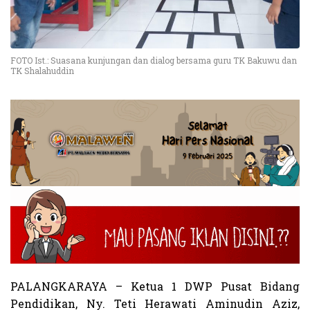
FOTO Ist.: Suasana kunjungan dan dialog bersama guru TK Bakuwu dan
TK Shalahuddin
PALANGKARAYA – Ketua 1 DWP Pusat Bidang
Pendidikan, Ny. Teti Herawati Aminudin Aziz,