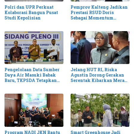
Pemprov Kalteng Jadikan
Polri dan UPR Perkuat
Prestasi RSUD Doris
Kolaborasi Bangun Pusat
Sebagai Momentum
Studi Kepolisian
Perluas Layanan Stroke
Pengelolaan Data Sumber
Jelang HUT RI, Riska
Daya Air Masuki Babak
Agustin Dorong Gerakan
Baru, TKPSDA Tetapkan
Serentak Kibarkan Merah
Matriks PSIH3
Putih di Kalteng
Smart Greenhouse Jadi
Program NADI JKN Bantu