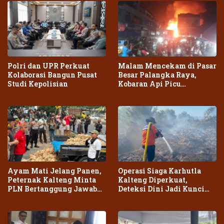
Polri dan UPR Perkuat
Malam Mencekam di Pasar
Kolaborasi Bangun Pusat
Besar Palangka Raya,
Studi Kepolisian
Kobaran Api Picu
Kepanikan Warga
Ayam Mati Jelang Panen,
Operasi Siaga Karhutla
Peternak Kalteng Minta
Kalteng Diperkuat,
PLN Bertanggung Jawab
Deteksi Dini Jadi Kunci
atas Dampak Pemadaman
Cegah Kebakaran Meluas