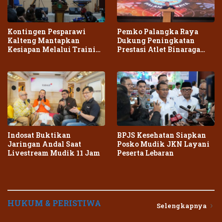
Kontingen Pesparawi
Pemko Palangka Raya
Kalteng Mantapkan
Dukung Peningkatan
Kesiapan Melalui Training
Prestasi Atlet Binaraga
Center Terpadu
Daerah
Indosat Buktikan
BPJS Kesehatan Siapkan
Jaringan Andal Saat
Posko Mudik JKN Layani
Livestream Mudik 11 Jam
Peserta Lebaran
HUKUM & PERISTIWA
Selengkapnya