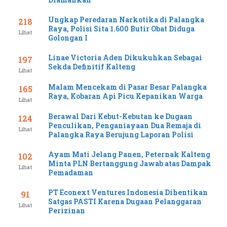
Ungkap Peredaran Narkotika di Palangka
218
Raya, Polisi Sita 1.600 Butir Obat Diduga
Lihat
Golongan I
Linae Victoria Aden Dikukuhkan Sebagai
197
Sekda Definitif Kalteng
Lihat
Malam Mencekam di Pasar Besar Palangka
165
Raya, Kobaran Api Picu Kepanikan Warga
Lihat
Berawal Dari Kebut-Kebutan ke Dugaan
124
Penculikan, Penganiayaan Dua Remaja di
Lihat
Palangka Raya Berujung Laporan Polisi
Ayam Mati Jelang Panen, Peternak Kalteng
102
Minta PLN Bertanggung Jawab atas Dampak
Lihat
Pemadaman
PT Econext Ventures Indonesia Dihentikan
91
Satgas PASTI Karena Dugaan Pelanggaran
Lihat
Perizinan