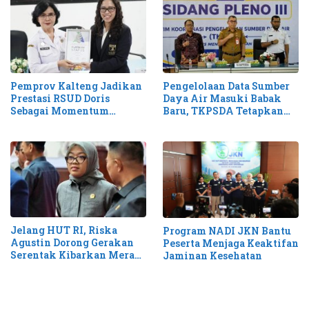
Pemprov Kalteng Jadikan
Pengelolaan Data Sumber
Prestasi RSUD Doris
Daya Air Masuki Babak
Sebagai Momentum
Baru, TKPSDA Tetapkan
Perluas Layanan Stroke
Matriks PSIH3
Jelang HUT RI, Riska
Program NADI JKN Bantu
Agustin Dorong Gerakan
Peserta Menjaga Keaktifan
Serentak Kibarkan Merah
Jaminan Kesehatan
Putih di Kalteng