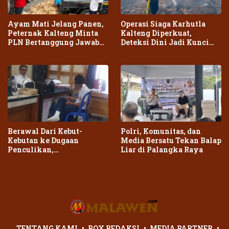
Ayam Mati Jelang Panen,
Operasi Siaga Karhutla
Peternak Kalteng Minta
Kalteng Diperkuat,
PLN Bertanggung Jawab
Deteksi Dini Jadi Kunci
atas Dampak Pemadaman
Cegah Kebakaran Meluas
Berawal Dari Kebut-
Polri, Komunitas, dan
Kebutan ke Dugaan
Media Bersatu Tekan Balap
Penculikan,
Liar di Palangka Raya
Penganiayaan Dua Remaja
di Palangka Raya Berujung
Laporan Polisi
TENTANG KAMI
BOX REDAKSI
MEDIA PARTNER