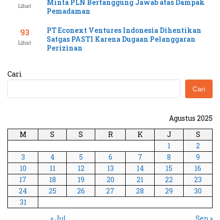
Minta PLN Bertanggung Jawab atas Dampak
Lihat
Pemadaman
PT Econext Ventures Indonesia Dihentikan
93
Satgas PASTI Karena Dugaan Pelanggaran
Lihat
Perizinan
Cari
Cari
Agustus 2025
M
S
S
R
K
J
S
1
2
3
4
5
6
7
8
9
10
11
12
13
14
15
16
17
18
19
20
21
22
23
24
25
26
27
28
29
30
31
« Jul
Sep »