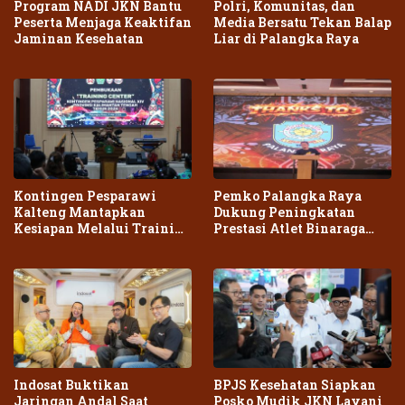
Program NADI JKN Bantu
Polri, Komunitas, dan
Peserta Menjaga Keaktifan
Media Bersatu Tekan Balap
Jaminan Kesehatan
Liar di Palangka Raya
Kontingen Pesparawi
Pemko Palangka Raya
Kalteng Mantapkan
Dukung Peningkatan
Kesiapan Melalui Training
Prestasi Atlet Binaraga
Center Terpadu
Daerah
Indosat Buktikan
BPJS Kesehatan Siapkan
Jaringan Andal Saat
Posko Mudik JKN Layani