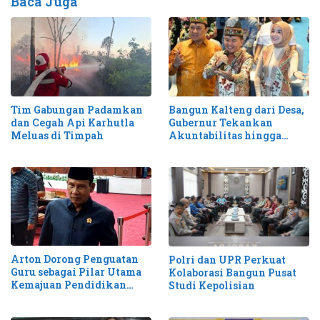
Baca Juga
Tim Gabungan Padamkan
Bangun Kalteng dari Desa,
dan Cegah Api Karhutla
Gubernur Tekankan
Meluas di Timpah
Akuntabilitas hingga
Antisipasi Karhutla
Arton Dorong Penguatan
Polri dan UPR Perkuat
Guru sebagai Pilar Utama
Kolaborasi Bangun Pusat
Kemajuan Pendidikan
Studi Kepolisian
Kalteng