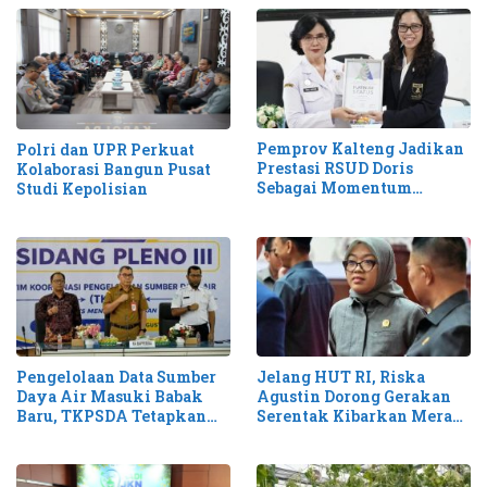
Pemprov Kalteng Jadikan
Polri dan UPR Perkuat
Prestasi RSUD Doris
Kolaborasi Bangun Pusat
Sebagai Momentum
Studi Kepolisian
Perluas Layanan Stroke
Pengelolaan Data Sumber
Jelang HUT RI, Riska
Daya Air Masuki Babak
Agustin Dorong Gerakan
Baru, TKPSDA Tetapkan
Serentak Kibarkan Merah
Matriks PSIH3
Putih di Kalteng