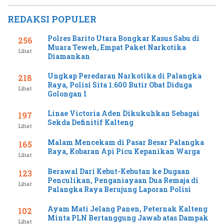
REDAKSI POPULER
Polres Barito Utara Bongkar Kasus Sabu di
256
Muara Teweh, Empat Paket Narkotika
Lihat
Diamankan
Ungkap Peredaran Narkotika di Palangka
218
Raya, Polisi Sita 1.600 Butir Obat Diduga
Lihat
Golongan I
Linae Victoria Aden Dikukuhkan Sebagai
197
Sekda Definitif Kalteng
Lihat
Malam Mencekam di Pasar Besar Palangka
165
Raya, Kobaran Api Picu Kepanikan Warga
Lihat
Berawal Dari Kebut-Kebutan ke Dugaan
123
Penculikan, Penganiayaan Dua Remaja di
Lihat
Palangka Raya Berujung Laporan Polisi
Ayam Mati Jelang Panen, Peternak Kalteng
102
Minta PLN Bertanggung Jawab atas Dampak
Lihat