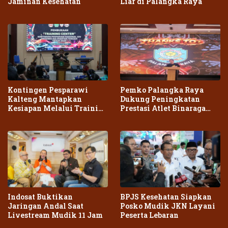
Jaminan Kesehatan
Liar di Palangka Raya
Kontingen Pesparawi
Pemko Palangka Raya
Kalteng Mantapkan
Dukung Peningkatan
Kesiapan Melalui Training
Prestasi Atlet Binaraga
Center Terpadu
Daerah
Indosat Buktikan
BPJS Kesehatan Siapkan
Jaringan Andal Saat
Posko Mudik JKN Layani
Livestream Mudik 11 Jam
Peserta Lebaran