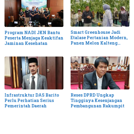
Smart Greenhouse Jadi
Program NADI JKN Bantu
Etalase Pertanian Modern,
Peserta Menjaga Keaktifan
Panen Melon Kalteng
Jaminan Kesehatan
Tembus 1,1 Ton
Infrastruktur DAS Barito
Reses DPRD Ungkap
Perlu Perhatian Serius
Tingginya Kesenjangan
Pemerintah Daerah
Pembangunan Rakumpit