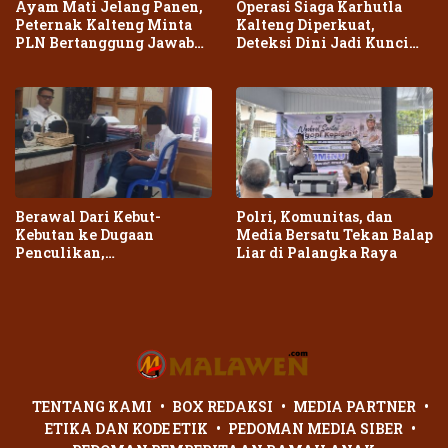
Ayam Mati Jelang Panen,
Operasi Siaga Karhutla
Peternak Kalteng Minta
Kalteng Diperkuat,
PLN Bertanggung Jawab
Deteksi Dini Jadi Kunci
atas Dampak Pemadaman
Cegah Kebakaran Meluas
Berawal Dari Kebut-
Polri, Komunitas, dan
Kebutan ke Dugaan
Media Bersatu Tekan Balap
Penculikan,
Liar di Palangka Raya
Penganiayaan Dua Remaja
di Palangka Raya Berujung
Laporan Polisi
TENTANG KAMI
BOX REDAKSI
MEDIA PARTNER
ETIKA DAN KODE ETIK
PEDOMAN MEDIA SIBER