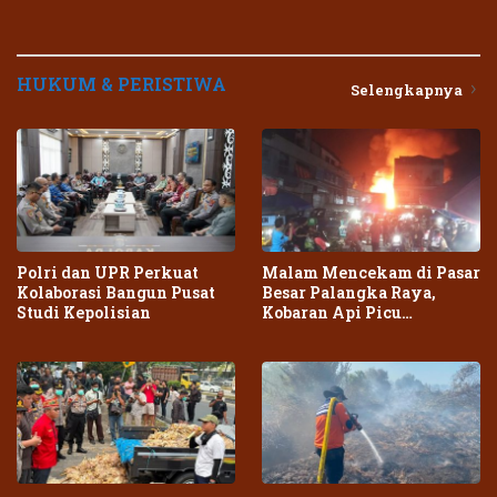
HUKUM & PERISTIWA
Selengkapnya
Polri dan UPR Perkuat
Malam Mencekam di Pasar
Kolaborasi Bangun Pusat
Besar Palangka Raya,
Studi Kepolisian
Kobaran Api Picu
Kepanikan Warga