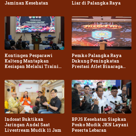
Jaminan Kesehatan
Liar di Palangka Raya
Kontingen Pesparawi
Pemko Palangka Raya
Kalteng Mantapkan
Dukung Peningkatan
Kesiapan Melalui Training
Prestasi Atlet Binaraga
Center Terpadu
Daerah
Indosat Buktikan
BPJS Kesehatan Siapkan
Jaringan Andal Saat
Posko Mudik JKN Layani
Livestream Mudik 11 Jam
Peserta Lebaran