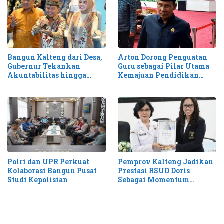
Bangun Kalteng dari Desa,
Arton Dorong Penguatan
Gubernur Tekankan
Guru sebagai Pilar Utama
Akuntabilitas hingga
Kemajuan Pendidikan
Antisipasi Karhutla
Kalteng
Pemprov Kalteng Jadikan
Polri dan UPR Perkuat
Prestasi RSUD Doris
Kolaborasi Bangun Pusat
Sebagai Momentum
Studi Kepolisian
Perluas Layanan Stroke