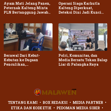
Ayam Mati Jelang Panen,
Operasi Siaga Karhutla
Peternak Kalteng Minta
Kalteng Diperkuat,
PLN Bertanggung Jawab
Deteksi Dini Jadi Kunci
atas Dampak Pemadaman
Cegah Kebakaran Meluas
Berawal Dari Kebut-
Polri, Komunitas, dan
Kebutan ke Dugaan
Media Bersatu Tekan Balap
Penculikan,
Liar di Palangka Raya
Penganiayaan Dua Remaja
di Palangka Raya Berujung
Laporan Polisi
TENTANG KAMI
BOX REDAKSI
MEDIA PARTNER
ETIKA DAN KODE ETIK
PEDOMAN MEDIA SIBER