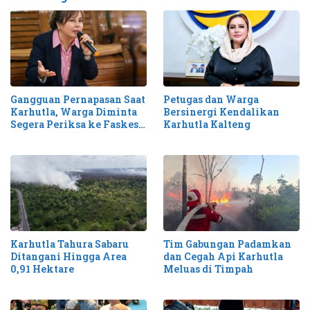
Gangguan Pernapasan Saat
Petugas dan Warga
Karhutla, Warga Diminta
Bersinergi Kendalikan
Segera Periksa ke Faskes
Karhutla Kalteng
Terdekat
Karhutla Tahura Sabaru
Tim Gabungan Padamkan
Ditangani Hingga Area
dan Cegah Api Karhutla
0,91 Hektare
Meluas di Timpah