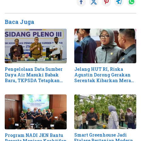
Baca Juga
Pengelolaan Data Sumber
Jelang HUT RI, Riska
Daya Air Masuki Babak
Agustin Dorong Gerakan
Baru, TKPSDA Tetapkan
Serentak Kibarkan Merah
Matriks PSIH3
Putih di Kalteng
Smart Greenhouse Jadi
Program NADI JKN Bantu
Etalase Pertanian Modern,
Peserta Menjaga Keaktifan