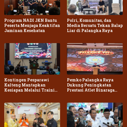
Program NADI JKN Bantu
Polri, Komunitas, dan
Peserta Menjaga Keaktifan
Media Bersatu Tekan Balap
Jaminan Kesehatan
Liar di Palangka Raya
Kontingen Pesparawi
Pemko Palangka Raya
Kalteng Mantapkan
Dukung Peningkatan
Kesiapan Melalui Training
Prestasi Atlet Binaraga
Center Terpadu
Daerah