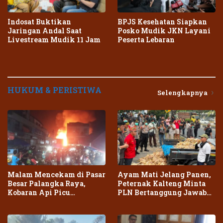
Indosat Buktikan
BPJS Kesehatan Siapkan
Jaringan Andal Saat
Posko Mudik JKN Layani
Livestream Mudik 11 Jam
Peserta Lebaran
HUKUM & PERISTIWA
Selengkapnya
Malam Mencekam di Pasar
Ayam Mati Jelang Panen,
Besar Palangka Raya,
Peternak Kalteng Minta
Kobaran Api Picu
PLN Bertanggung Jawab
Kepanikan Warga
atas Dampak Pemadaman