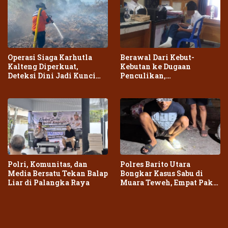
Operasi Siaga Karhutla
Berawal Dari Kebut-
Kalteng Diperkuat,
Kebutan ke Dugaan
Deteksi Dini Jadi Kunci
Penculikan,
Cegah Kebakaran Meluas
Penganiayaan Dua Remaja
di Palangka Raya Berujung
Laporan Polisi
Polri, Komunitas, dan
Polres Barito Utara
Media Bersatu Tekan Balap
Bongkar Kasus Sabu di
Liar di Palangka Raya
Muara Teweh, Empat Paket
Narkotika Diamankan