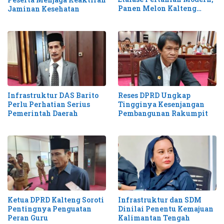
Panen Melon Kalteng
Jaminan Kesehatan
Tembus 1,1 Ton
Infrastruktur DAS Barito
Reses DPRD Ungkap
Perlu Perhatian Serius
Tingginya Kesenjangan
Pemerintah Daerah
Pembangunan Rakumpit
Ketua DPRD Kalteng Soroti
Infrastruktur dan SDM
Pentingnya Penguatan
Dinilai Penentu Kemajuan
Peran Guru
Kalimantan Tengah