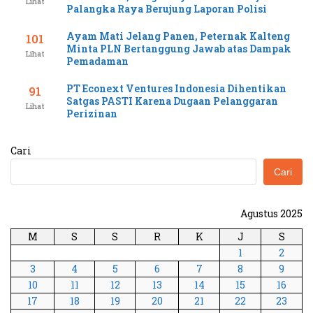
Lihat
Palangka Raya Berujung Laporan Polisi
Ayam Mati Jelang Panen, Peternak Kalteng
101
Minta PLN Bertanggung Jawab atas Dampak
Lihat
Pemadaman
PT Econext Ventures Indonesia Dihentikan
91
Satgas PASTI Karena Dugaan Pelanggaran
Lihat
Perizinan
Cari
Cari
Agustus 2025
M
S
S
R
K
J
S
1
2
3
4
5
6
7
8
9
10
11
12
13
14
15
16
17
18
19
20
21
22
23