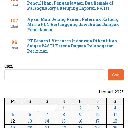
Penculikan, Penganiayaan Dua Remaja di
Lihat
Palangka Raya Berujung Laporan Polisi
Ayam Mati Jelang Panen, Peternak Kalteng
107
Minta PLN Bertanggung Jawab atas Dampak
Lihat
Pemadaman
PT Econext Ventures Indonesia Dihentikan
94
Satgas PASTI Karena Dugaan Pelanggaran
Lihat
Perizinan
Cari
Cari
Januari 2025
M
S
S
R
K
J
S
1
2
3
4
5
6
7
8
9
10
11
12
13
14
15
16
17
18
19
20
21
22
23
24
25