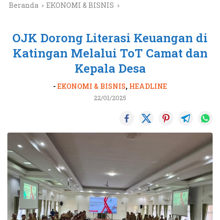
Beranda
EKONOMI & BISNIS
OJK Dorong Literasi Keuangan di
Katingan Melalui ToT Camat dan
Kepala Desa
-
EKONOMI & BISNIS
,
HEADLINE
22/01/2025