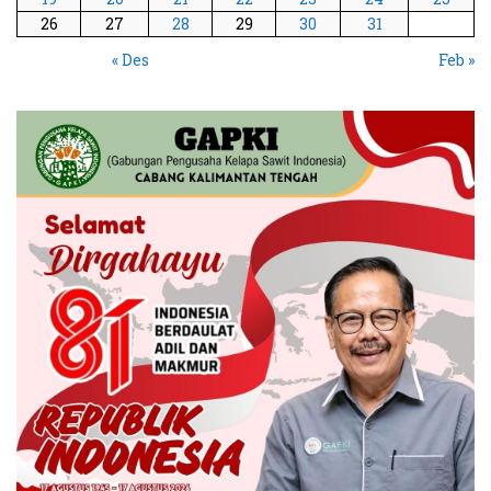
26
27
28
29
30
31
« Des
Feb »