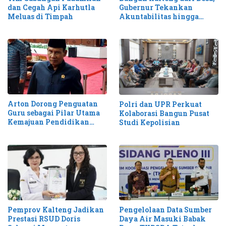
dan Cegah Api Karhutla
Gubernur Tekankan
Meluas di Timpah
Akuntabilitas hingga
Antisipasi Karhutla
Arton Dorong Penguatan
Polri dan UPR Perkuat
Guru sebagai Pilar Utama
Kolaborasi Bangun Pusat
Kemajuan Pendidikan
Studi Kepolisian
Kalteng
Pemprov Kalteng Jadikan
Pengelolaan Data Sumber
Prestasi RSUD Doris
Daya Air Masuki Babak