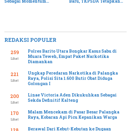
Sebagai Momentum
Baru, TKPSDA Tetapkan
Perluas Layanan Stroke
Matriks PSIH3
REDAKSI POPULER
Polres Barito Utara Bongkar Kasus Sabu di
259
Muara Teweh, Empat Paket Narkotika
Lihat
Diamankan
Ungkap Peredaran Narkotika di Palangka
221
Raya, Polisi Sita 1.600 Butir Obat Diduga
Lihat
Golongan I
Linae Victoria Aden Dikukuhkan Sebagai
200
Sekda Definitif Kalteng
Lihat
Malam Mencekam di Pasar Besar Palangka
170
Raya, Kobaran Api Picu Kepanikan Warga
Lihat
Berawal Dari Kebut-Kebutan ke Dugaan
128