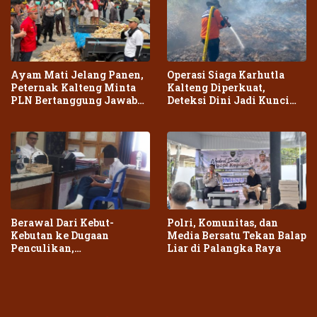
Ayam Mati Jelang Panen,
Operasi Siaga Karhutla
Peternak Kalteng Minta
Kalteng Diperkuat,
PLN Bertanggung Jawab
Deteksi Dini Jadi Kunci
atas Dampak Pemadaman
Cegah Kebakaran Meluas
Berawal Dari Kebut-
Polri, Komunitas, dan
Kebutan ke Dugaan
Media Bersatu Tekan Balap
Penculikan,
Liar di Palangka Raya
Penganiayaan Dua Remaja
di Palangka Raya Berujung
Laporan Polisi