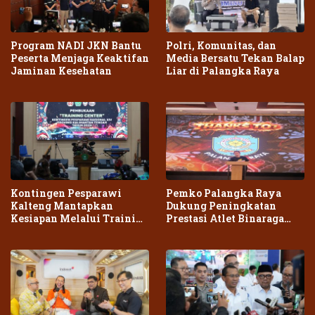
Program NADI JKN Bantu
Polri, Komunitas, dan
Peserta Menjaga Keaktifan
Media Bersatu Tekan Balap
Jaminan Kesehatan
Liar di Palangka Raya
Kontingen Pesparawi
Pemko Palangka Raya
Kalteng Mantapkan
Dukung Peningkatan
Kesiapan Melalui Training
Prestasi Atlet Binaraga
Center Terpadu
Daerah